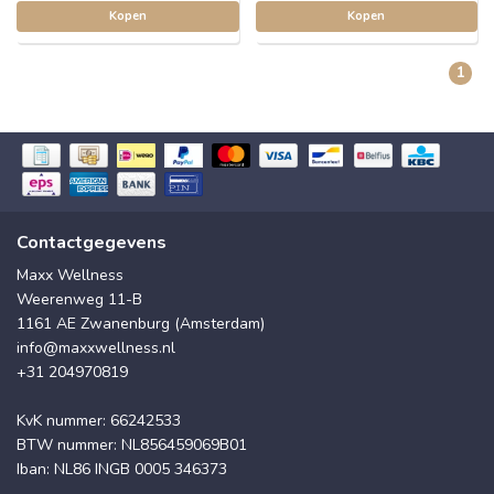
Kopen
Kopen
1
Contactgegevens
Maxx Wellness
Weerenweg 11-B
1161 AE Zwanenburg (Amsterdam)
info@maxxwellness.nl
+31 204970819
KvK nummer: 66242533
BTW nummer: NL856459069B01
Iban: NL86 INGB 0005 346373