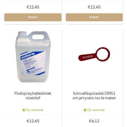
€12,45
€12,45
Kopen
Kopen
Podispray/nattechniek
Schroefdopsleutel DIN51
vloeistof
om jerrycans los te maken
Op voorraad
Op voorraad
€12,45
€4,12