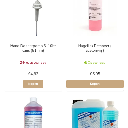
Hand Doseerpomp 5-10ltr
Nagellak Remover (
cans (51mm)
acetonvrij )
Niet op voorraad
Op voorraad
€4,92
€5,05
Kopen
Kopen