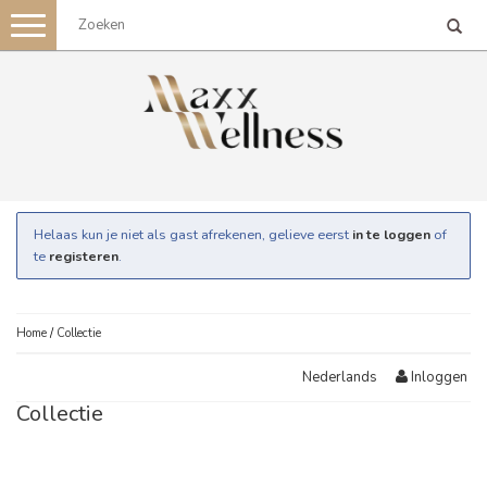
Toggle
navigation
Helaas kun je niet als gast afrekenen, gelieve eerst
in te loggen
of
te
registeren
.
Home
/
Collectie
Inloggen
Nederlands
Collectie