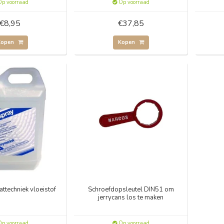
p voorraad
Op voorraad
€8,95
€37,85
Kopen
Kopen
ttechniek vloeistof
Schroefdopsleutel DIN51 om
jerrycans los te maken
p voorraad
Op voorraad