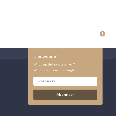
1
Nieuwsbrief
Wilt u op de hoogte blijven?
Word lid van onze mailinglijst:
Abonneer