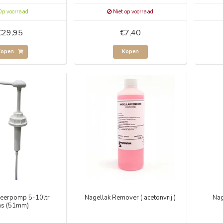
p voorraad
Niet op voorraad
€29,95
€7,40
Kopen
Kopen
eerpomp 5-10ltr
Nagellak Remover ( acetonvrij )
Nag
ns (51mm)