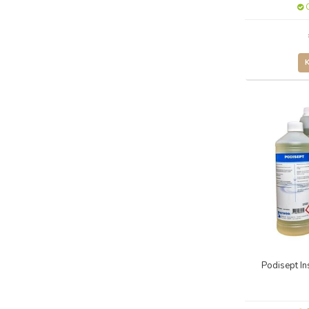
O
Podisept In