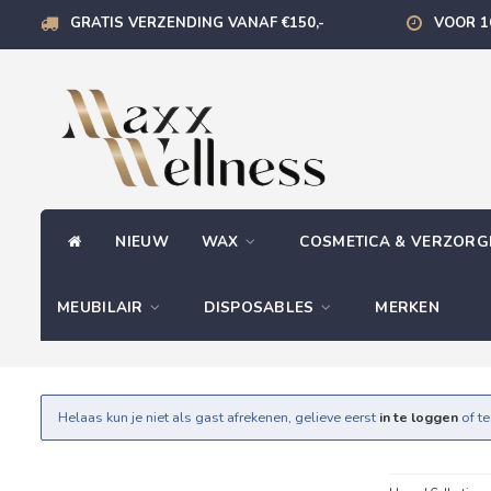
GRATIS VERZENDING VANAF €150,-
VOOR 1
NIEUW
WAX
COSMETICA & VERZOR
MEUBILAIR
DISPOSABLES
MERKEN
Helaas kun je niet als gast afrekenen, gelieve eerst
in te loggen
of t