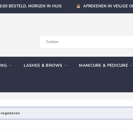
6:00 BESTELD, MORGEN IN HUIS
AFREKENEN IN VEILIGE 
GING
LASHES & BROWS
MANICURE & PEDICURE
e
registeren
.