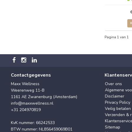
Pagina 1 van 1
Contactgegevens
Klantenserv
Maxx Wellness
Over ons
Algemene voo
Weerenweg 11-B
Disclaimer
1161 AE Zwanenburg (Amsterdam)
Privacy Policy
info@maxxwellness.nl
Veilig betalen
+31 204970819
Verzenden & r
Klantenservic
KvK nummer: 66242533
Sitemap
BTW nummer: NL856459069B01