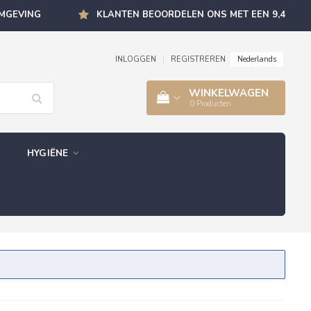
OMGEVING
KLANTEN BEOORDELEN ONS MET EEN 9,4
Nederlands
INLOGGEN
|
REGISTREREN
WINKELWAGEN
0
Producten
HYGIËNE