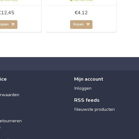
€12,45
€4,12
Kopen
Kopen
ice
Mijn account
Inloggen
rwaarden
RSS feeds
Nieuwste producten
etourneren
e