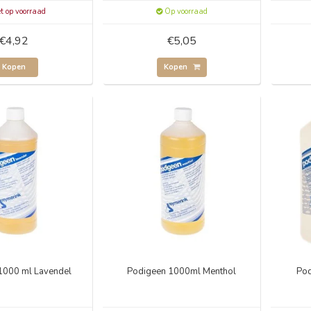
t op voorraad
Op voorraad
€4,92
€5,05
Kopen
Kopen
1000 ml Lavendel
Podigeen 1000ml Menthol
Pod