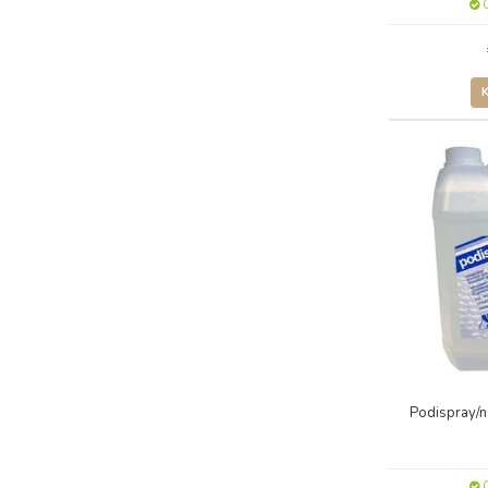
O
Podispray/na
O