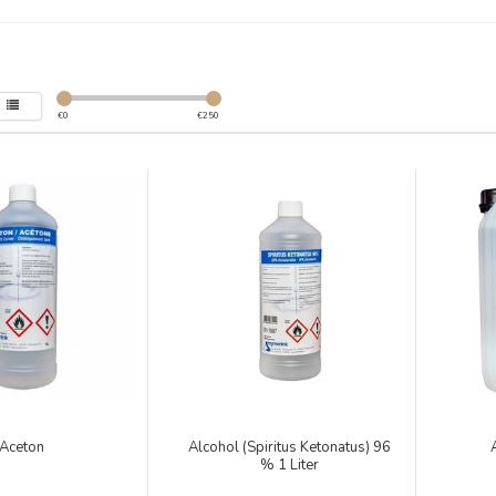
€
0
€
250
Aceton
Alcohol (Spiritus Ketonatus) 96
% 1 Liter