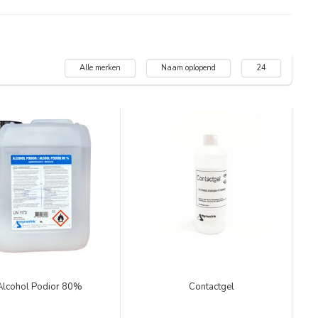
Alle merken
Naam oplopend
24
Alcohol Podior 80%
Contactgel