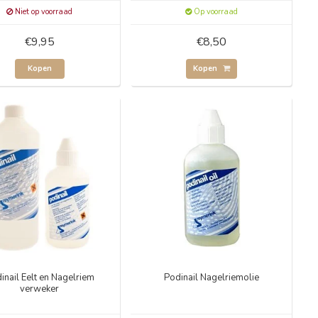
Niet op voorraad
Op voorraad
€9,95
€8,50
Kopen
Kopen
inail Eelt en Nagelriem
Podinail Nagelriemolie
verweker