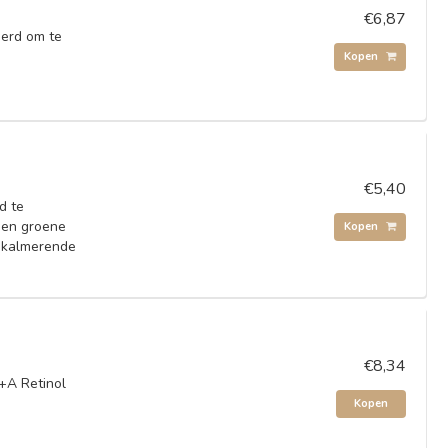
€6,87
eerd om te
Kopen
€5,40
d te
a en groene
Kopen
n kalmerende
€8,34
+A Retinol
Kopen