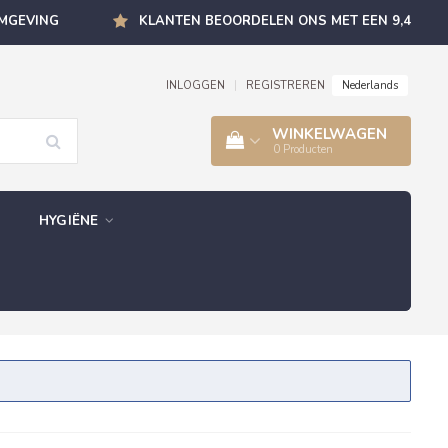
OMGEVING
KLANTEN BEOORDELEN ONS MET EEN 9,4
Nederlands
INLOGGEN
|
REGISTREREN
WINKELWAGEN
0
Producten
HYGIËNE