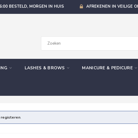
6:00 BESTELD, MORGEN IN HUIS
AFREKENEN IN VEILIGE 
GING
LASHES & BROWS
MANICURE & PEDICURE
e
registeren
.