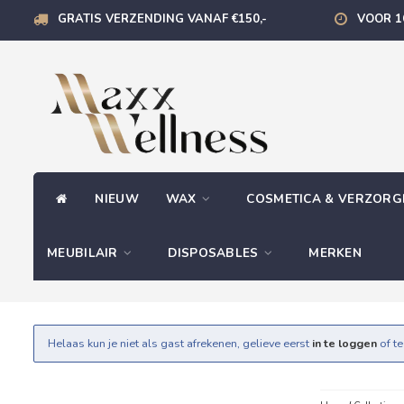
GRATIS VERZENDING VANAF €150,-
VOOR 1
NIEUW
WAX
COSMETICA & VERZOR
MEUBILAIR
DISPOSABLES
MERKEN
Helaas kun je niet als gast afrekenen, gelieve eerst
in te loggen
of t