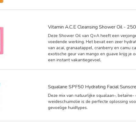
Vitamin A.C.E Cleansing Shower Oil - 25
Deze Shower Oil van Q+A heeft een verjong
voedende werking. Het bevat een zeer hydra
van acaï, granaatappel, cranberry en camu c
exotische geur van mango en guave krijg je 
een instant vakantiegevoel.
Squalane SPF50 Hydrating Facial Sunscr
Deze mix van natuurlijke squalaan-, betaïne-
weideschuimolie is de perfecte oplossing voo
gevoelige huidtypes.