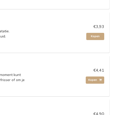
€3,93
tatie.
huid.
Kopen
€4,41
k moment kunt
frisser of om je
Kopen
€4,90