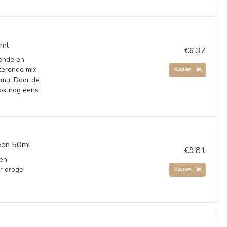
0ml
€6,37
ende en
terende mix
Kopen
amu. Door de
ook nog eens
een 50ml
€9,81
 en
r droge,
Kopen