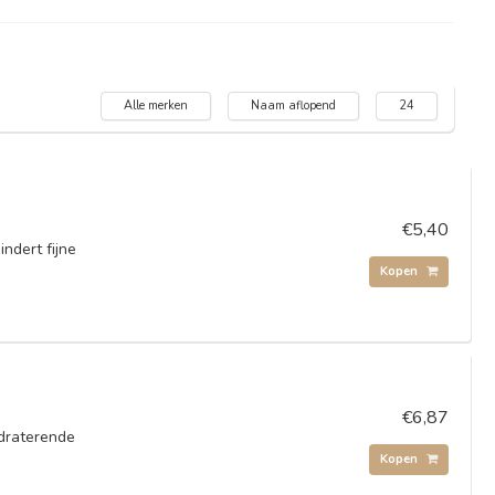
Alle merken
Naam aflopend
24
€5,40
ndert fijne
Kopen
€6,87
draterende
Kopen