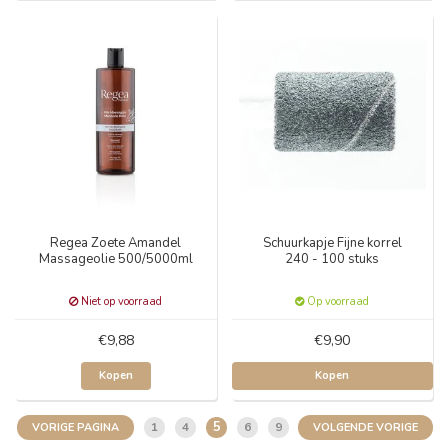
Regea Zoete Amandel
Schuurkapje Fijne korrel
Massageolie 500/5000ml
240 - 100 stuks
Niet op voorraad
Op voorraad
€9,88
€9,90
Kopen
Kopen
5
1
4
6
9
VORIGE PAGINA
VOLGENDE VORIGE