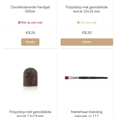
Desinfecterende Handgel
Polijstdop met gemiddelde
500ml
korrel 10x15 mm
Niet op voorraad
Op voorraad
€8,26
€8,30
Kopen
Kopen
Polijstdop met gemiddelde
Marterhaar blending
korrel 13x19 mm
penseel, nr.112