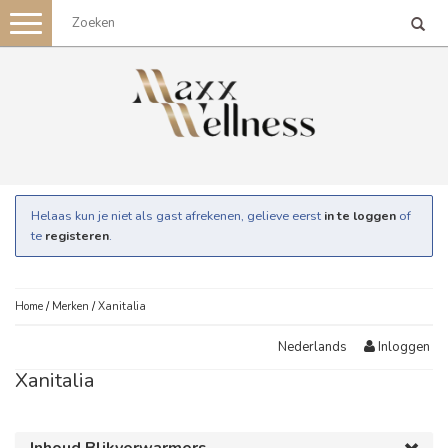
Toggle
navigation
Helaas kun je niet als gast afrekenen, gelieve eerst
in te loggen
of
te
registeren
.
Home
/
Merken
/
Xanitalia
Inloggen
Nederlands
Xanitalia