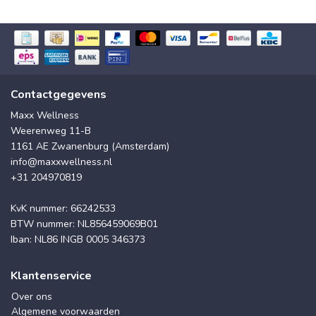
Contactgegevens
Maxx Wellness
Weerenweg 11-B
1161 AE Zwanenburg (Amsterdam)
info@maxxwellness.nl
+31 204970819
KvK nummer: 66242533
BTW nummer: NL856459069B01
Iban: NL86 INGB 0005 346373
Klantenservice
Over ons
Algemene voorwaarden