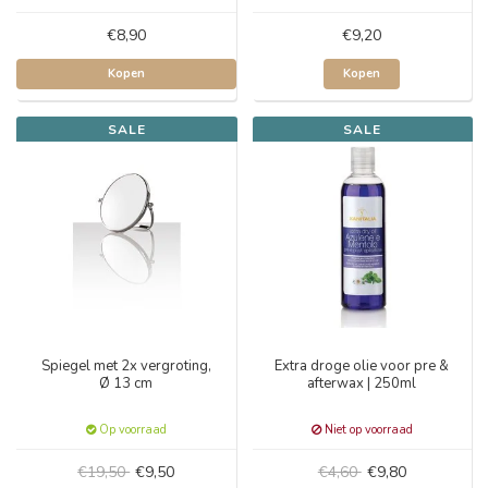
€8,90
€9,20
Kopen
Kopen
SALE
SALE
Spiegel met 2x vergroting,
Extra droge olie voor pre &
Ø 13 cm
afterwax | 250ml
Op voorraad
Niet op voorraad
€19,50
€9,50
€4,60
€9,80