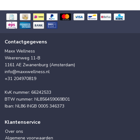
Contactgegevens
Maxx Wellness
Weerenweg 11-B
1161 AE Zwanenburg (Amsterdam)
info@maxxwellness.nl
+31 204970819
KvK nummer: 66242533
BTW nummer: NL856459069B01
Iban: NL86 INGB 0005 346373
Klantenservice
Over ons
Algemene voorwaarden