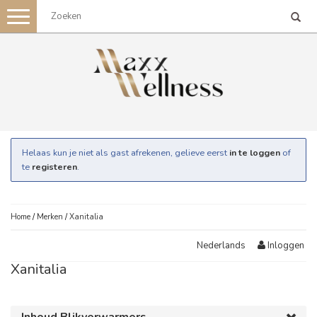
Toggle
navigation
Helaas kun je niet als gast afrekenen, gelieve eerst
in te loggen
of
te
registeren
.
Home
/
Merken
/
Xanitalia
Inloggen
Nederlands
Xanitalia