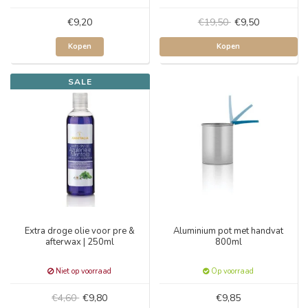
€9,20
€19,50
€9,50
Kopen
Kopen
SALE
Extra droge olie voor pre &
Aluminium pot met handvat
afterwax | 250ml
800ml
Niet op voorraad
Op voorraad
€4,60
€9,80
€9,85