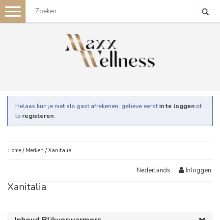
Toggle
navigation
Helaas kun je niet als gast afrekenen, gelieve eerst
in te loggen
of
te
registeren
.
Home
/
Merken
/
Xanitalia
Inloggen
Nederlands
Xanitalia