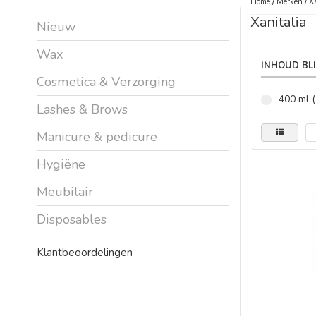
Home
/
Merken
/
X
Xanitalia
Nieuw
Wax
INHOUD BL
Cosmetica & Verzorging
400 ml (
Lashes & Brows
Manicure & pedicure
Hygiëne
Meubilair
Disposables
Klantbeoordelingen