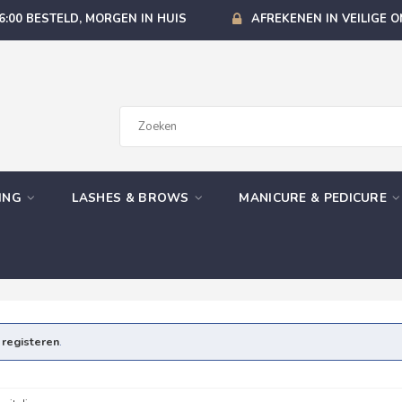
6:00 BESTELD, MORGEN IN HUIS
AFREKENEN IN VEILIGE 
GING
LASHES & BROWS
MANICURE & PEDICURE
e
registeren
.