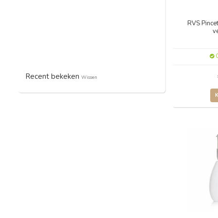
RVS Pince
v
O
Recent bekeken
Wissen