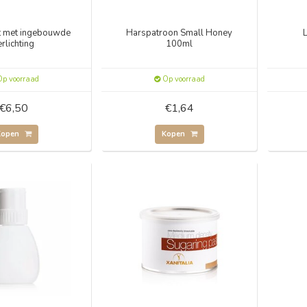
t met ingebouwde
Harspatroon Small Honey
erlichting
100ml
p voorraad
Op voorraad
€6,50
€1,64
Kopen
Kopen