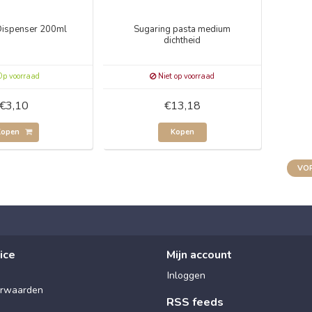
Dispenser 200ml
Sugaring pasta medium
dichtheid
p voorraad
Niet op voorraad
€3,10
€13,18
Kopen
Kopen
VOR
ice
Mijn account
Inloggen
rwaarden
RSS feeds