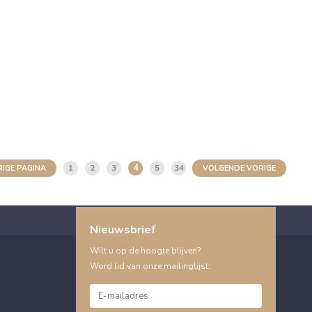
4
1
2
3
5
34
IGE PAGINA
VOLGENDE VORIGE
Nieuwsbrief
Wilt u op de hoogte blijven?
Word lid van onze mailinglijst: