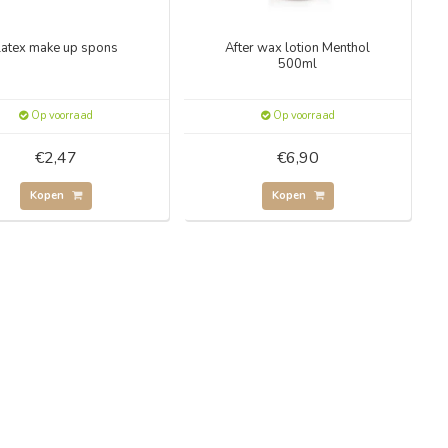
Latex make up spons
After wax lotion Menthol
500ml
Op voorraad
Op voorraad
€2,47
€6,90
Kopen
Kopen