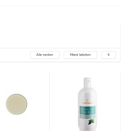
Alle merken
Meest bekeken
6