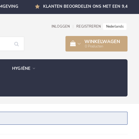
OMGEVING
KLANTEN BEOORDELEN ONS MET EEN 9,4
Nederlands
INLOGGEN
|
REGISTREREN
WINKELWAGEN
0
Producten
HYGIËNE