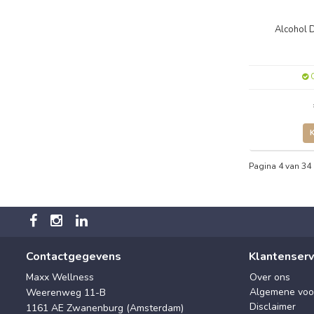
Alcohol 
O
Pagina 4 van 34
Contactgegevens
Klantenserv
Maxx Wellness
Over ons
Algemene voo
Weerenweg 11-B
Disclaimer
1161 AE Zwanenburg (Amsterdam)