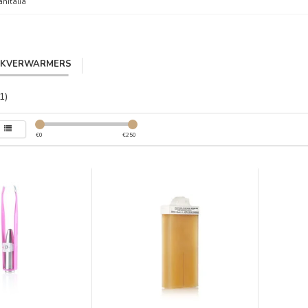
anitalia
IKVERWARMERS
1)
€
0
€
250