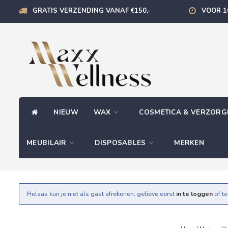
GRATIS VERZENDING VANAF €150,-
VOOR 1
NIEUW
WAX
COSMETICA & VERZOR
MEUBILAIR
DISPOSABLES
MERKEN
Helaas kun je niet als gast afrekenen, gelieve eerst
in te loggen
of t