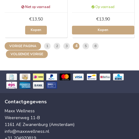
Niet op voorraad
Op voorraad
€13,50
€13,90
Kopen
Kopen
4
1
2
3
5
6
VORIGE PAGINA
VOLGENDE VORIGE
Contactgegevens
Maxx Wellness
Weerenweg 11-B
1161 AE Zwanenburg (Amsterdam)
info@maxxwellness.nl
+31 204970819