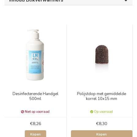
Inhoud Blikverwarmers
Desinfecterende Handgel
Polijstdop met gemiddelde
500ml
korrel 10x15 mm
Niet op voorraad
Op voorraad
€8,26
€8,30
Kopen
Kopen