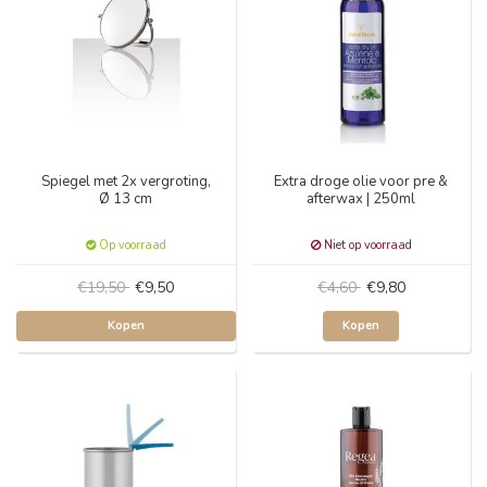
Spiegel met 2x vergroting,
Extra droge olie voor pre &
Ø 13 cm
afterwax | 250ml
Op voorraad
Niet op voorraad
€19,50
€9,50
€4,60
€9,80
Kopen
Kopen