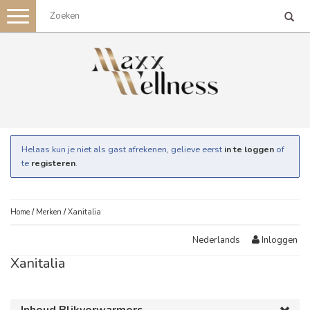
Toggle
navigation
Helaas kun je niet als gast afrekenen, gelieve eerst
in te loggen
of
te
registeren
.
Home
/
Merken
/
Xanitalia
Inloggen
Nederlands
Xanitalia