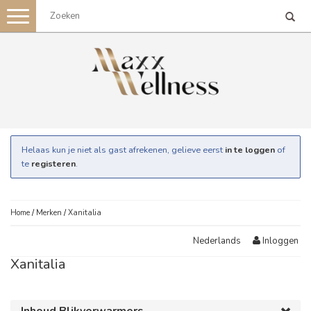
Toggle
navigation
Helaas kun je niet als gast afrekenen, gelieve eerst
in te loggen
of
te
registeren
.
Home
/
Merken
/
Xanitalia
Inloggen
Nederlands
Xanitalia