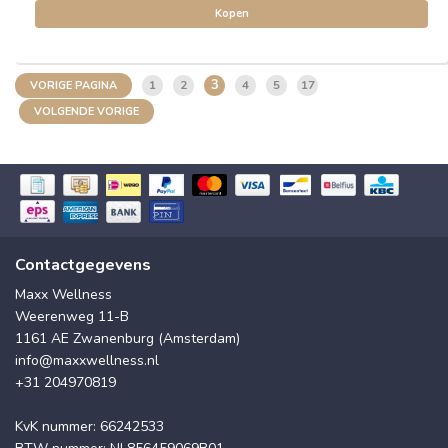
Kopen
3
1
2
4
5
17
VORIGE PAGINA
VOLGENDE VORIGE
Contactgegevens
Maxx Wellness
Weerenweg 11-B
1161 AE Zwanenburg (Amsterdam)
info@maxxwellness.nl
+31 204970819
KvK nummer: 66242533