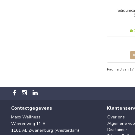
Siliciumc
O
Pagina 3 van 17
Contactgegevens
Klantenserv
Maxx Wellness
Over ons
Algemene voo
Weerenweg 11-B
Disclaimer
1161 AE Zwanenburg (Amsterdam)