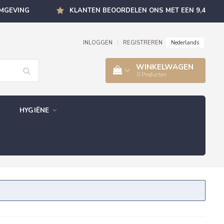
OMGEVING
KLANTEN BEOORDELEN ONS MET EEN 9,4
Nederlands
INLOGGEN
|
REGISTREREN
WINKELWAGEN
0
Producten
HYGIËNE