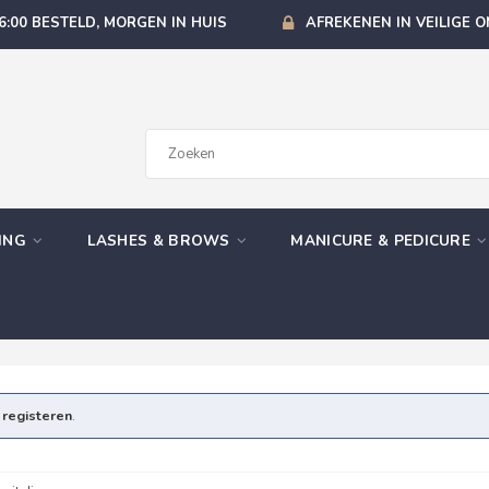
6:00 BESTELD, MORGEN IN HUIS
AFREKENEN IN VEILIGE 
GING
LASHES & BROWS
MANICURE & PEDICURE
e
registeren
.