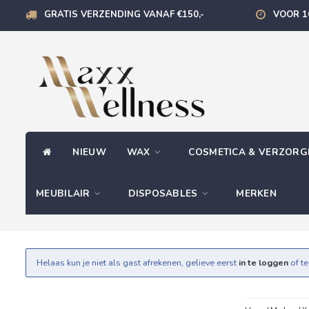
GRATIS VERZENDING VANAF €150,-
VOOR 1
NIEUW
WAX
COSMETICA & VERZOR
MEUBILAIR
DISPOSABLES
MERKEN
Helaas kun je niet als gast afrekenen, gelieve eerst
in te loggen
of t