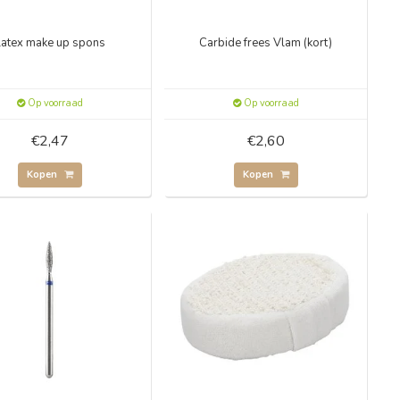
Latex make up spons
Carbide frees Vlam (kort)
Op voorraad
Op voorraad
€2,47
€2,60
Kopen
Kopen