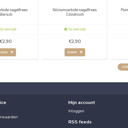
arbide nagelfrees
Siliciumcarbide nagelfrees
Puim
Sferisch
Cilindrisch
p voorraad
Op voorraad
€2,90
€2,90
Kopen
Kopen
VOR
ice
Mijn account
Inloggen
rwaarden
RSS feeds