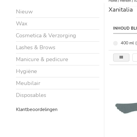
Home
/
Merken
/
X
Xanitalia
Nieuw
Wax
INHOUD BL
Cosmetica & Verzorging
400 ml (
Lashes & Brows
Manicure & pedicure
Hygiëne
Meubilair
Disposables
Klantbeoordelingen