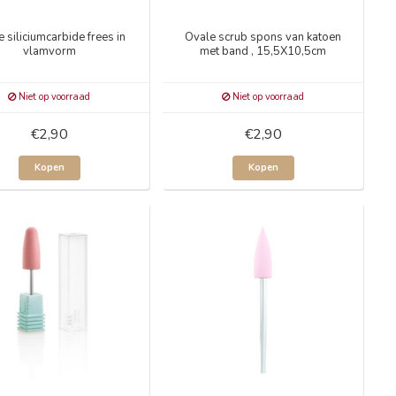
e siliciumcarbide frees in
Ovale scrub spons van katoen
vlamvorm
met band , 15,5X10,5cm
Niet op voorraad
Niet op voorraad
€2,90
€2,90
Kopen
Kopen