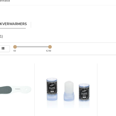
anitalia
IKVERWARMERS
1)
€
0
€
250