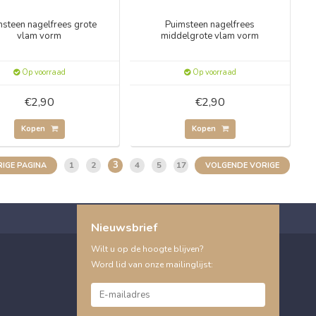
steen nagelfrees grote
Puimsteen nagelfrees
vlam vorm
middelgrote vlam vorm
Op voorraad
Op voorraad
€2,90
€2,90
Kopen
Kopen
3
1
2
4
5
17
IGE PAGINA
VOLGENDE VORIGE
Nieuwsbrief
Wilt u op de hoogte blijven?
Word lid van onze mailinglijst: