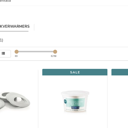
anitalia
IKVERWARMERS
1)
€
0
€
250
SALE