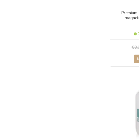
Premium 
magnet
O
€9