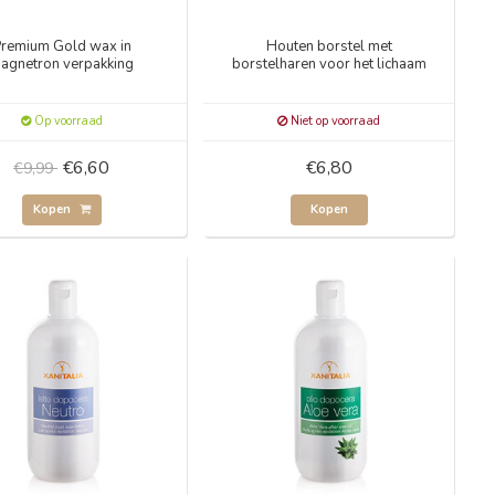
remium Gold wax in
Houten borstel met
agnetron verpakking
borstelharen voor het lichaam
Op voorraad
Niet op voorraad
€6,60
€6,80
€9,99
Kopen
Kopen