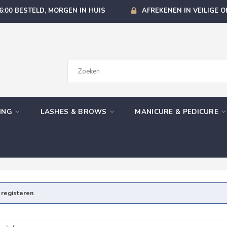
6:00 BESTELD, MORGEN IN HUIS
AFREKENEN IN VEILIGE 
GING
LASHES & BROWS
MANICURE & PEDICURE
e
registeren
.