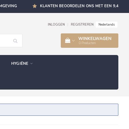
OMGEVING
KLANTEN BEOORDELEN ONS MET EEN 9,4
Nederlands
INLOGGEN
|
REGISTREREN
WINKELWAGEN
0
Producten
HYGIËNE