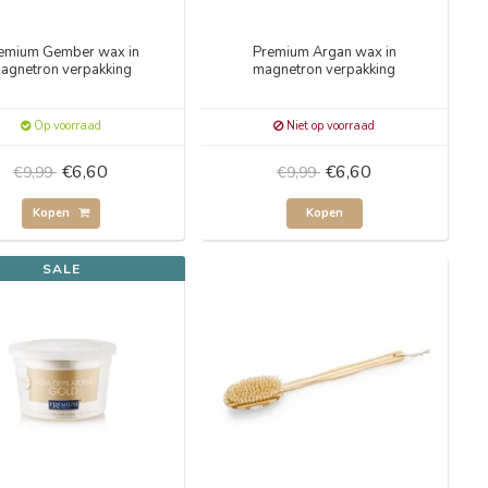
emium Gember wax in
Premium Argan wax in
agnetron verpakking
magnetron verpakking
Op voorraad
Niet op voorraad
€6,60
€6,60
€9,99
€9,99
Kopen
Kopen
SALE