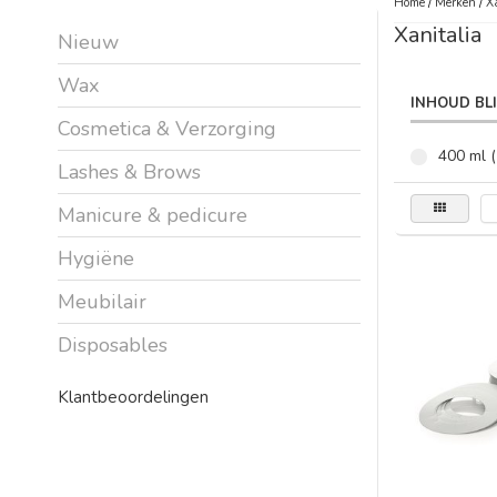
Home
/
Merken
/
X
Xanitalia
Nieuw
Wax
INHOUD BL
Cosmetica & Verzorging
400 ml (
Lashes & Brows
Manicure & pedicure
Hygiëne
Meubilair
Disposables
Klantbeoordelingen