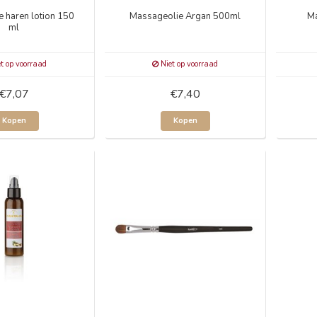
e haren lotion 150
Massageolie Argan 500ml
Ma
ml
t op voorraad
Niet op voorraad
€7,07
€7,40
Kopen
Kopen