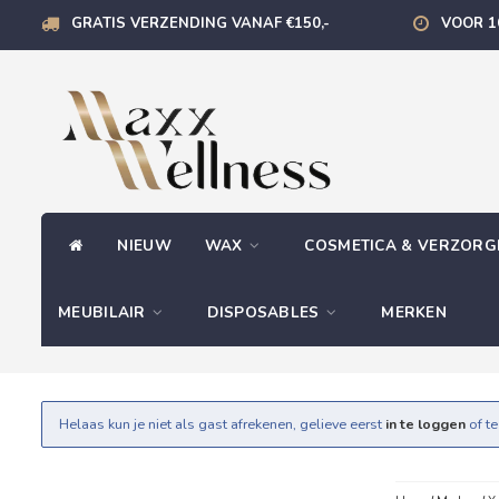
GRATIS VERZENDING VANAF €150,-
VOOR 1
NIEUW
WAX
COSMETICA & VERZOR
MEUBILAIR
DISPOSABLES
MERKEN
Helaas kun je niet als gast afrekenen, gelieve eerst
in te loggen
of t