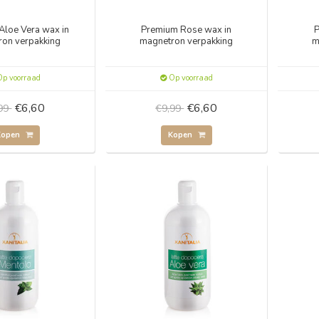
Aloe Vera wax in
Premium Rose wax in
P
ron verpakking
magnetron verpakking
m
p voorraad
Op voorraad
€6,60
€6,60
,99
€9,99
Kopen
Kopen