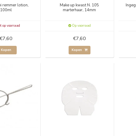
i remmer lotion,
Make up kwast N. 105
Ingeg
100ml
marterhaar, 14mm
t op voorraad
Op voorraad
€7,60
€7,60
Kopen
Kopen