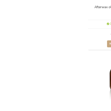
Afterwax o
O