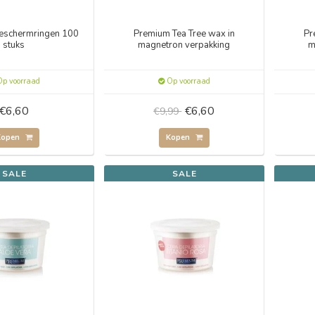
beschermringen 100
Premium Tea Tree wax in
Pr
stuks
magnetron verpakking
m
p voorraad
Op voorraad
€6,60
€6,60
€9,99
Kopen
Kopen
SALE
SALE