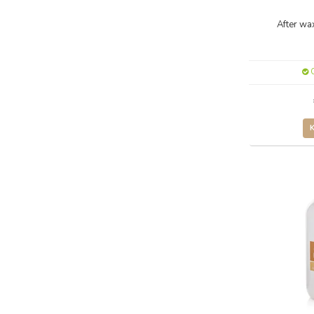
After wa
O