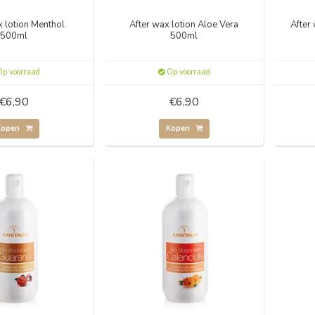
x lotion Menthol
After wax lotion Aloe Vera
After
500ml
500ml
p voorraad
Op voorraad
€6,90
€6,90
Kopen
Kopen