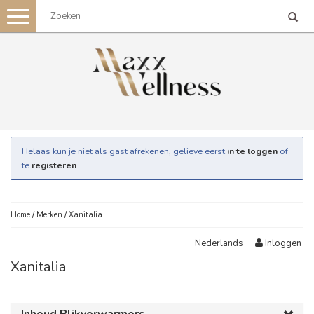
Toggle
navigation
Helaas kun je niet als gast afrekenen, gelieve eerst
in te loggen
of
te
registeren
.
Home
/
Merken
/
Xanitalia
Inloggen
Nederlands
Xanitalia