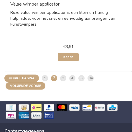
Valse wimper applicator
Roze valse wimper applicator is een klein en handig
hulpmiddel voor het snel en eenvoudig aanbrengen van
kunstwimpers.
€3,91
Kopen
2
1
3
4
5
34
VORIGE PAGINA
VOLGENDE VORIGE
Contactgegevens