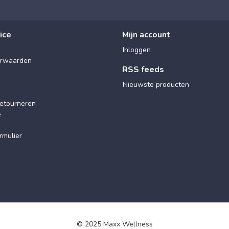
ice
Mijn account
Inloggen
rwaarden
RSS feeds
Nieuwste producten
etourneren
e
rmulier
© 2025 Maxx Wellness