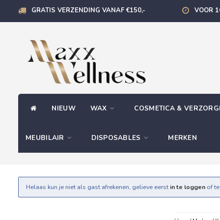
GRATIS VERZENDING VANAF €150,-
VOOR 1
NIEUW
WAX
COSMETICA & VERZOR
MEUBILAIR
DISPOSABLES
MERKEN
Helaas kun je niet als gast afrekenen, gelieve eerst
in te loggen
of t