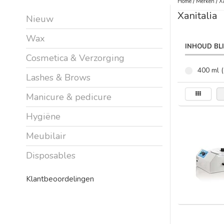
Home
/
Merken
/
X
Xanitalia
Nieuw
Wax
INHOUD BL
Cosmetica & Verzorging
400 ml (
Lashes & Brows
Manicure & pedicure
Hygiëne
Meubilair
Disposables
Klantbeoordelingen