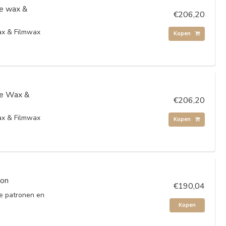
e wax &
€206,20
x & Filmwax
Kopen
e Wax &
€206,20
x & Filmwax
Kopen
oon
€190,04
ie patronen en
Kopen