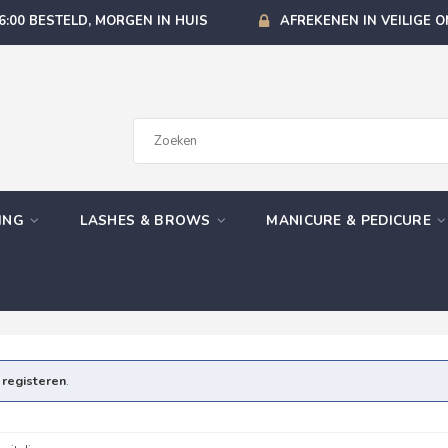
6:00 BESTELD, MORGEN IN HUIS
AFREKENEN IN VEILIGE 
GING
LASHES & BROWS
MANICURE & PEDICURE
e
registeren
.