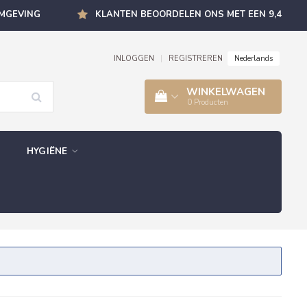
OMGEVING
KLANTEN BEOORDELEN ONS MET EEN 9,4
Nederlands
INLOGGEN
|
REGISTREREN
WINKELWAGEN
0
Producten
HYGIËNE