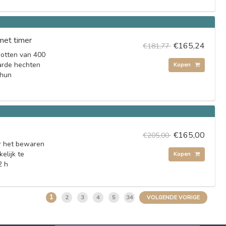
met timer
€165,24
€181,77
potten van 400
arde hechten
Kopen
 hun
€165,00
€205,00
or het bewaren
elijk te
Kopen
2 h
1
2
3
4
5
34
VOLGENDE VORIGE