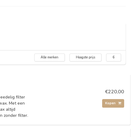
Alle merken
Hoogste prijs
6
€220,00
edelig filter
 wax. Met een
Kopen
x altijd
 zonder filter.