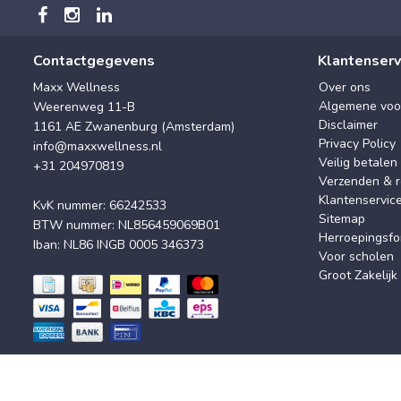
Contactgegevens
Klantenserv
Maxx Wellness
Over ons
Algemene voo
Weerenweg 11-B
Disclaimer
1161 AE Zwanenburg (Amsterdam)
Privacy Policy
info@maxxwellness.nl
Veilig betalen
+31 204970819
Verzenden & r
Klantenservic
KvK nummer: 66242533
Sitemap
BTW nummer: NL856459069B01
Herroepingsfo
Iban: NL86 INGB 0005 346373
Voor scholen
Groot Zakelijk