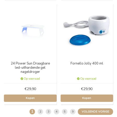
24 Power Sun Draagbare
Fornello Jolly 400 ml
led-uithardende gel
nageldroger
Op voorraad
Op voorraad
€29,90
€29,90
Kopen
Kopen
1
2
3
4
5
9
VOLGENDE VORIGE