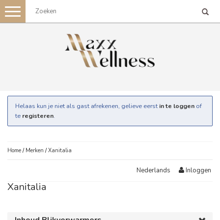
Toggle
navigation
Helaas kun je niet als gast afrekenen, gelieve eerst
in te loggen
of
te
registeren
.
Home
/
Merken
/
Xanitalia
Inloggen
Nederlands
Xanitalia