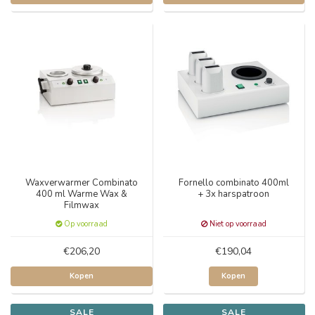
Waxverwarmer Combinato
Fornello combinato 400ml
400 ml Warme Wax &
+ 3x harspatroon
Filmwax
Op voorraad
Niet op voorraad
€206,20
€190,04
Kopen
Kopen
SALE
SALE