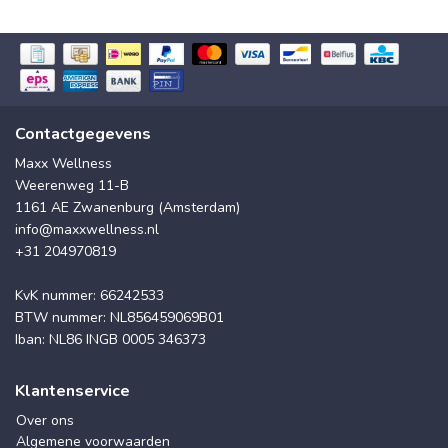
Contactgegevens
Maxx Wellness
Weerenweg 11-B
1161 AE Zwanenburg (Amsterdam)
info@maxxwellness.nl
+31 204970819
KvK nummer: 66242533
BTW nummer: NL856459069B01
Iban: NL86 INGB 0005 346373
Klantenservice
Over ons
Algemene voorwaarden