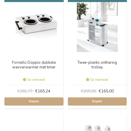
Fornello Doppio dubbele
Twee-planks ontharing
waxverwarmer met timer
trolley
Op voorraad
Op voorraad
€181,77
€165,24
€205,00
€165,00
Kopen
Kopen