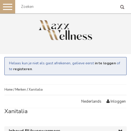
Toggle
navigation
Helaas kun je niet als gast afrekenen, gelieve eerst
in te loggen
of
te
registeren
.
Home
/
Merken
/
Xanitalia
Inloggen
Nederlands
Xanitalia