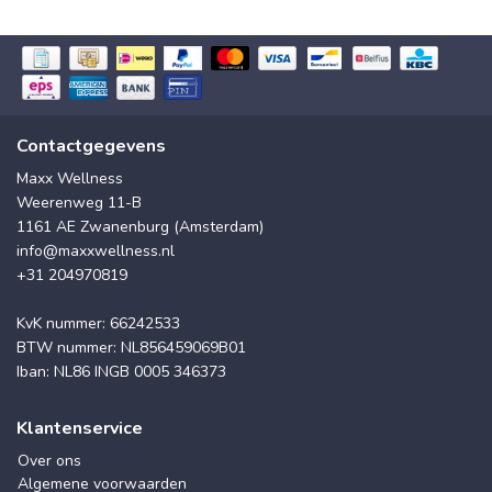
Contactgegevens
Maxx Wellness
Weerenweg 11-B
1161 AE Zwanenburg (Amsterdam)
info@maxxwellness.nl
+31 204970819
KvK nummer: 66242533
BTW nummer: NL856459069B01
Iban: NL86 INGB 0005 346373
Klantenservice
Over ons
Algemene voorwaarden