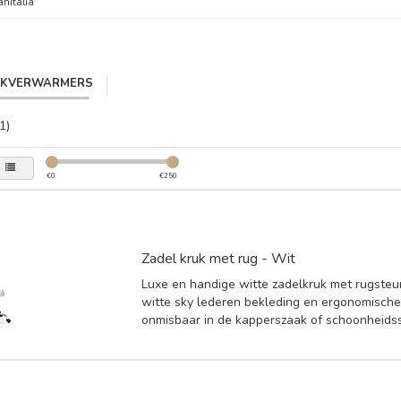
anitalia
IKVERWARMERS
1)
€
0
€
250
Zadel kruk met rug - Wit
Luxe en handige witte zadelkruk met rugsteu
witte sky lederen bekleding en ergonomische
onmisbaar in de kapperszaak of schoonheids