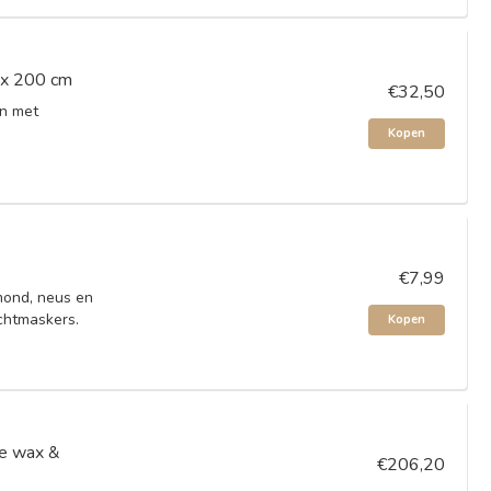
0 x 200 cm
€32,50
en met
Kopen
€7,99
mond, neus en
ichtmaskers.
Kopen
e wax &
€206,20