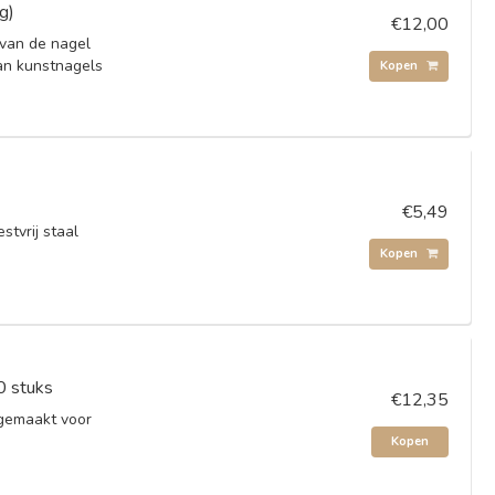
g)
€12,00
 van de nagel
 van kunstnagels
Kopen
€5,49
stvrij staal
Kopen
0 stuks
€12,35
gemaakt voor
Kopen