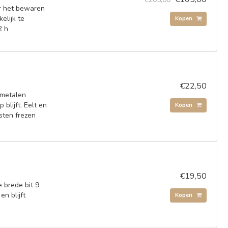
or het bewaren
elijk te
Kopen
2 h
€22,50
dmetalen
blijft. Eelt en
Kopen
sten frezen
.
€19,50
 brede bit 9
n blijft
Kopen