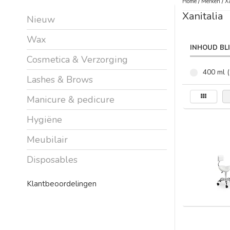
Home
/
Merken
/
X
Xanitalia
Nieuw
Wax
INHOUD BL
Cosmetica & Verzorging
400 ml (
Lashes & Brows
Manicure & pedicure
Hygiëne
Meubilair
Disposables
Klantbeoordelingen