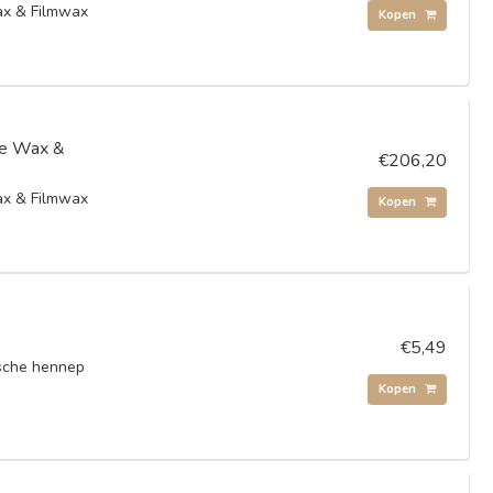
x & Filmwax
Kopen
e Wax &
€206,20
x & Filmwax
Kopen
€5,49
ische hennep
Kopen