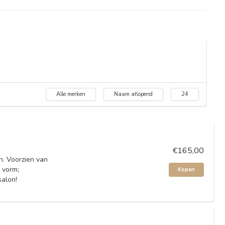
Alle merken
Naam aflopend
24
€165,00
n. Voorzien van
 vorm;
Kopen
salon!