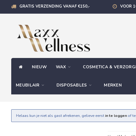
GRATIS VERZENDING VANAF €150,-
VOOR 1
NIEUW
WAX
COSMETICA & VERZOR
MEUBILAIR
DISPOSABLES
MERKEN
Helaas kun je niet als gast afrekenen, gelieve eerst
in te loggen
of t