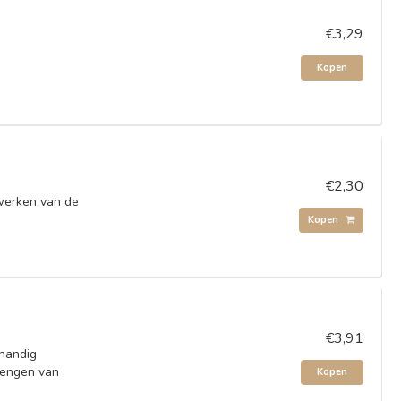
€3,29
Kopen
€2,30
ewerken van de
Kopen
€3,91
 handig
rengen van
Kopen