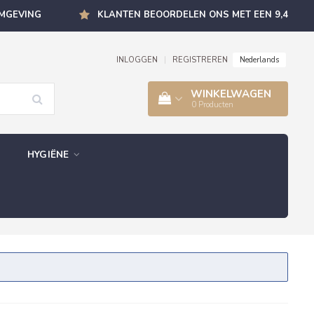
OMGEVING
KLANTEN BEOORDELEN ONS MET EEN 9,4
Nederlands
INLOGGEN
|
REGISTREREN
WINKELWAGEN
0
Producten
HYGIËNE