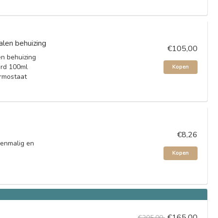
len behuizing
€105,00
n behuizing
ard 100ml
Kopen
ermostaat
€8,26
eenmalig en
Kopen
€165,00
€205,00