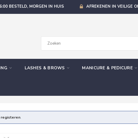
6:00 BESTELD, MORGEN IN HUIS
AFREKENEN IN VEILIGE 
GING
LASHES & BROWS
MANICURE & PEDICURE
e
registeren
.