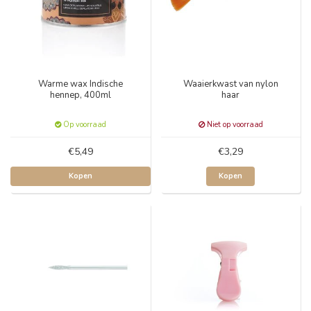
Warme wax Indische
Waaierkwast van nylon
hennep, 400ml
haar
Op voorraad
Niet op voorraad
€5,49
€3,29
Kopen
Kopen