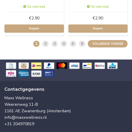
Op voorraad
Op voorraad
€2,90
€2,90
Kopen
Kopen
1
2
3
4
5
6
VOLGENDE VORIGE
Contactgegevens
Maxx Wellness
Weerenweg 11-B
1161 AE Zwanenburg (Amsterdam)
info@maxxwellness.nl
+31 204970819