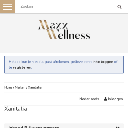
Toggle
navigation
Helaas kun je niet als gast afrekenen, gelieve eerst
in te loggen
of
te
registeren
.
Home
/
Merken
/
Xanitalia
Inloggen
Nederlands
Xanitalia