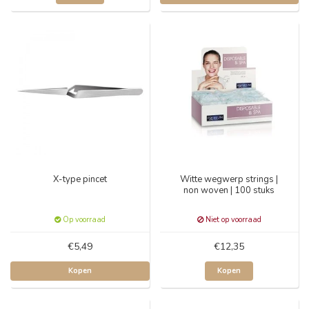
X-type pincet
Witte wegwerp strings |
non woven | 100 stuks
Op voorraad
Niet op voorraad
€5,49
€12,35
Kopen
Kopen