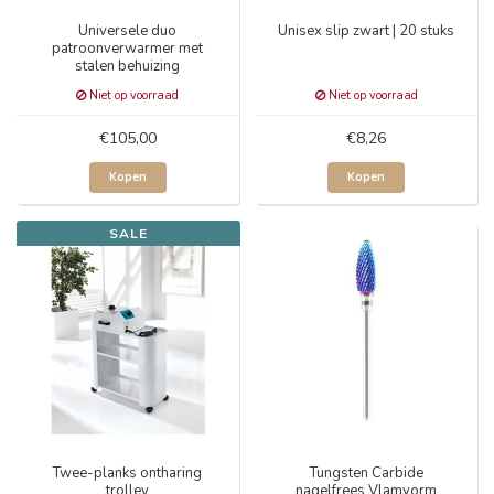
Universele duo
Unisex slip zwart | 20 stuks
patroonverwarmer met
stalen behuizing
Niet op voorraad
Niet op voorraad
€105,00
€8,26
Kopen
Kopen
SALE
Twee-planks ontharing
Tungsten Carbide
trolley
nagelfrees Vlamvorm