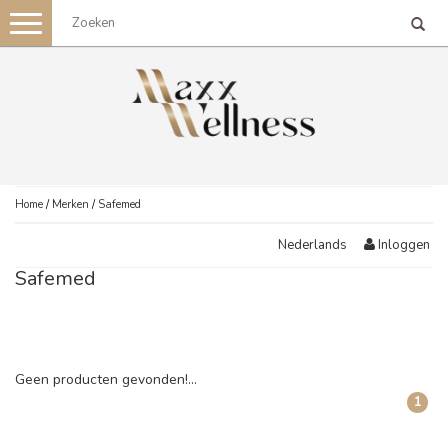
Toggle
navigation
Home
/
Merken
/
Safemed
Inloggen
Nederlands
Safemed
Geen producten gevonden!...
1