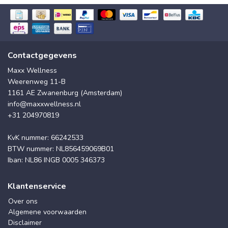
Contactgegevens
Maxx Wellness
Weerenweg 11-B
1161 AE Zwanenburg (Amsterdam)
info@maxxwellness.nl
+31 204970819
KvK nummer: 66242533
BTW nummer: NL856459069B01
Iban: NL86 INGB 0005 346373
Klantenservice
Over ons
Algemene voorwaarden
Disclaimer