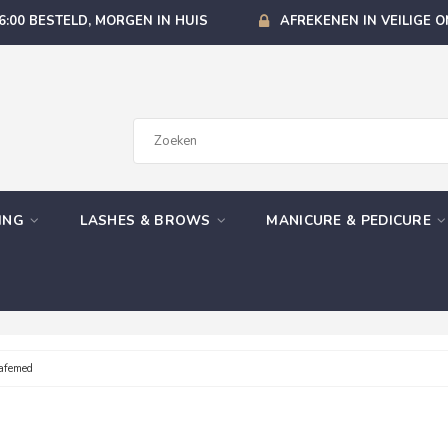
6:00 BESTELD, MORGEN IN HUIS
AFREKENEN IN VEILIGE 
GING
LASHES & BROWS
MANICURE & PEDICURE
afemed