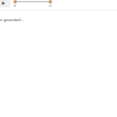
€
0
€
5
n gevonden!...