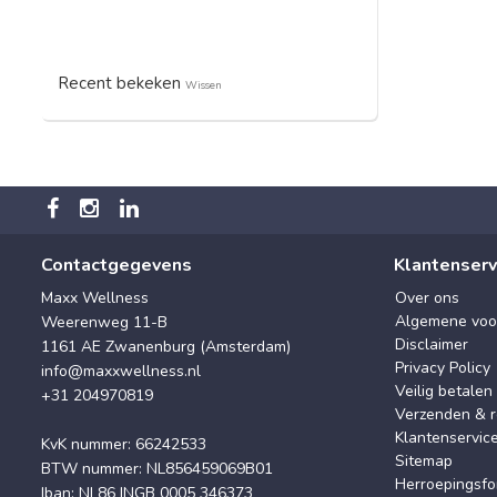
Recent bekeken
Wissen
Contactgegevens
Klantenserv
Maxx Wellness
Over ons
Algemene voo
Weerenweg 11-B
Disclaimer
1161 AE Zwanenburg (Amsterdam)
Privacy Policy
info@maxxwellness.nl
Veilig betalen
+31 204970819
Verzenden & r
Klantenservic
KvK nummer: 66242533
Sitemap
BTW nummer: NL856459069B01
Herroepingsfo
Iban: NL86 INGB 0005 346373