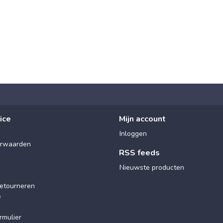
ice
Mijn account
Inloggen
rwaarden
RSS feeds
Nieuwste producten
etourneren
e
rmulier