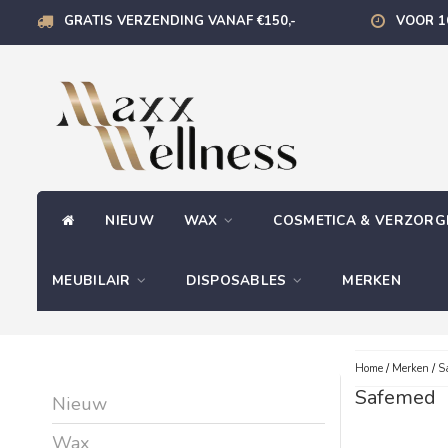
GRATIS VERZENDING VANAF €150,-
VOOR 1
NIEUW
WAX
COSMETICA & VERZOR
MEUBILAIR
DISPOSABLES
MERKEN
Home
/
Merken
/
S
Safemed
Nieuw
Wax