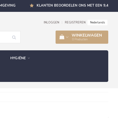
OMGEVING
KLANTEN BEOORDELEN ONS MET EEN 9,4
Nederlands
INLOGGEN
|
REGISTREREN
WINKELWAGEN
0
Producten
HYGIËNE