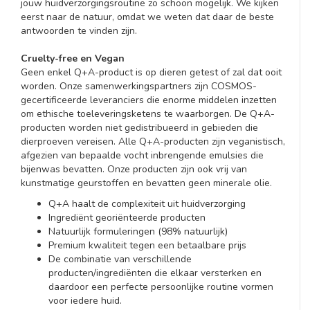
jouw huidverzorgingsroutine zo schoon mogelijk. We kijken
eerst naar de natuur, omdat we weten dat daar de beste
antwoorden te vinden zijn.
Cruelty-free en Vegan
Geen enkel Q+A-product is op dieren getest of zal dat ooit
worden. Onze samenwerkingspartners zijn COSMOS-
gecertificeerde leveranciers die enorme middelen inzetten
om ethische toeleveringsketens te waarborgen. De Q+A-
producten worden niet gedistribueerd in gebieden die
dierproeven vereisen. Alle Q+A-producten zijn veganistisch,
afgezien van bepaalde vocht inbrengende emulsies die
bijenwas bevatten. Onze producten zijn ook vrij van
kunstmatige geurstoffen en bevatten geen minerale olie.
Q+A haalt de complexiteit uit huidverzorging
Ingrediënt georiënteerde producten
Natuurlijk formuleringen (98% natuurlijk)
Premium kwaliteit tegen een betaalbare prijs
De combinatie van verschillende
producten/ingrediënten die elkaar versterken en
daardoor een perfecte persoonlijke routine vormen
voor iedere huid.