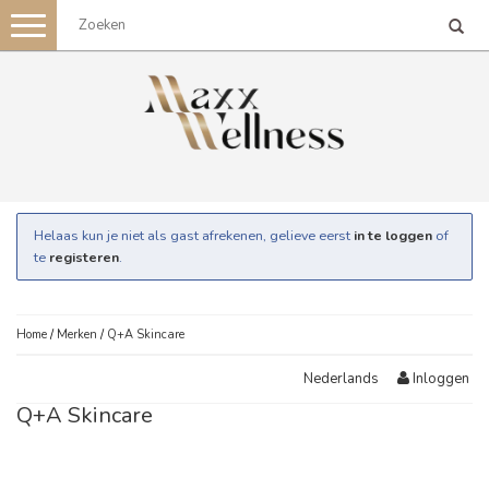
Toggle
navigation
Helaas kun je niet als gast afrekenen, gelieve eerst
in te loggen
of
te
registeren
.
Home
/
Merken
/
Q+A Skincare
Inloggen
Nederlands
Q+A Skincare