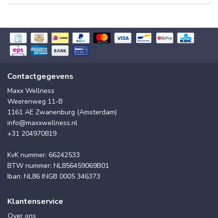
Contactgegevens
Maxx Wellness
Weerenweg 11-B
1161 AE Zwanenburg (Amsterdam)
info@maxxwellness.nl
+31 204970819
KvK nummer: 66242533
BTW nummer: NL856459069B01
Iban: NL86 INGB 0005 346373
Klantenservice
Over ons