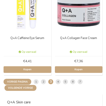
Q+A Caffeine Eye Serum
Q+A Collagen Face Cream
Op voorraad
Op voorraad
€4,41
€7,36
Kopen
Kopen
3
1
2
4
5
6
7
VORIGE PAGINA
VOLGENDE VORIGE
Q+A Skin care