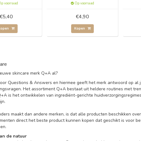
p voorraad
Op voorraad
€5,40
€4,90
Kopen
Kopen
are
 nieuwe skincare merk Q+A al?
oor Questions & Answers en hiermee geeft het merk antwoord op al 
ingsvragen. Het assortiment Q+A bestaat uit heldere routines met tren
Q+A is het ontwikkelen van ingrediënt-gerichte huidverzorgingsregime
ijn.
ers maakt dan andere merken, is dat alle producten beschikken over 
menten direct het beste product kunnen kopen dat geschikt is voor be
en.
an de natuur