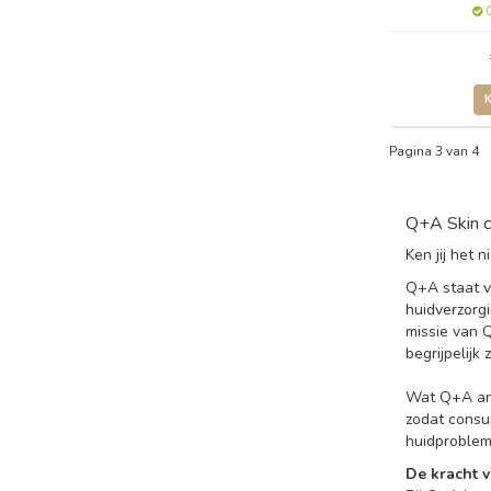
O
Pagina 3 van 4
Q+A Skin c
Ken jij het
Q+A staat v
huidverzorg
missie van 
begrijpelijk z
Wat Q+A and
zodat consu
huidproblem
De kracht v