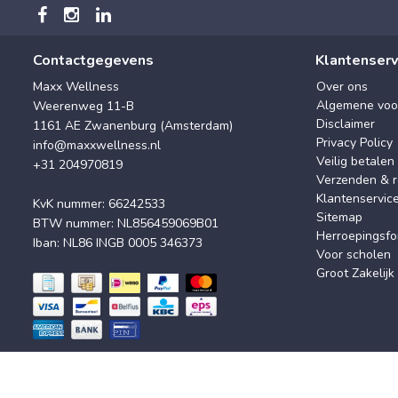
Contactgegevens
Klantenserv
Maxx Wellness
Over ons
Algemene voo
Weerenweg 11-B
Disclaimer
1161 AE Zwanenburg (Amsterdam)
Privacy Policy
info@maxxwellness.nl
Veilig betalen
+31 204970819
Verzenden & r
Klantenservic
KvK nummer: 66242533
Sitemap
BTW nummer: NL856459069B01
Herroepingsfo
Iban: NL86 INGB 0005 346373
Voor scholen
Groot Zakelijk