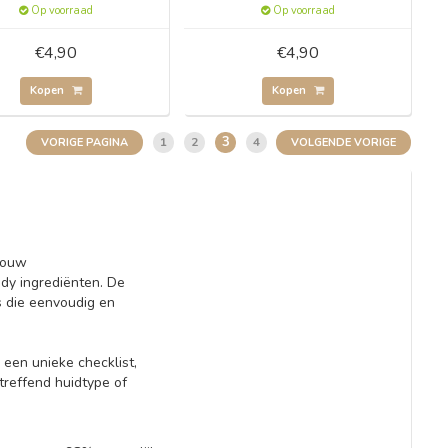
Op voorraad
Op voorraad
€4,90
€4,90
Kopen
Kopen
3
1
2
4
VORIGE PAGINA
VOLGENDE VORIGE
jouw
dy ingrediënten. De
s die eenvoudig en
een unieke checklist,
treffend huidtype of