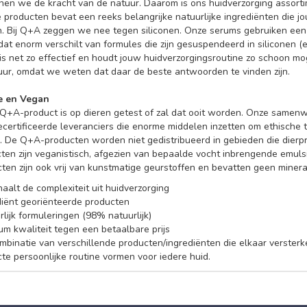
nen we de kracht van de natuur. Daarom is ons huidverzorging assorti
 producten bevat een reeks belangrijke natuurlijke ingrediënten die jo
n. Bij Q+A zeggen we nee tegen siliconen. Onze serums gebruiken een
dat enorm verschilt van formules die zijn gesuspendeerd in siliconen 
is net zo effectief en houdt jouw huidverzorgingsroutine zo schoon mog
uur, omdat we weten dat daar de beste antwoorden te vinden zijn.
ee en Vegan
Q+A-product is op dieren getest of zal dat ooit worden. Onze samenwe
rtificeerde leveranciers die enorme middelen inzetten om ethische t
 De Q+A-producten worden niet gedistribueerd in gebieden die dierpr
en zijn veganistisch, afgezien van bepaalde vocht inbrengende emulsi
ten zijn ook vrij van kunstmatige geurstoffen en bevatten geen minera
aalt de complexiteit uit huidverzorging
diënt georiënteerde producten
lijk formuleringen (98% natuurlijk)
um kwaliteit tegen een betaalbare prijs
mbinatie van verschillende producten/ingrediënten die elkaar verster
te persoonlijke routine vormen voor iedere huid.