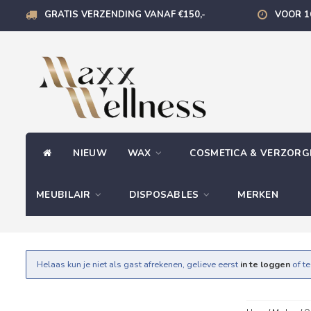
GRATIS VERZENDING VANAF €150,-
VOOR 1
NIEUW
WAX
COSMETICA & VERZOR
MEUBILAIR
DISPOSABLES
MERKEN
Helaas kun je niet als gast afrekenen, gelieve eerst
in te loggen
of t