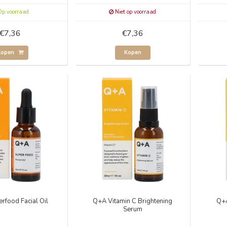
p voorraad
Niet op voorraad
€7,36
€7,36
Kopen
Kopen
rfood Facial Oil
Q+A Vitamin C Brightening
Q+A
Serum