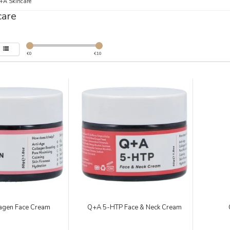
+A Skincare
care
€
0
€
10
agen Face Cream
Q+A 5-HTP Face & Neck Cream