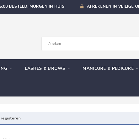
6:00 BESTELD, MORGEN IN HUIS
AFREKENEN IN VEILIGE 
GING
LASHES & BROWS
MANICURE & PEDICURE
e
registeren
.