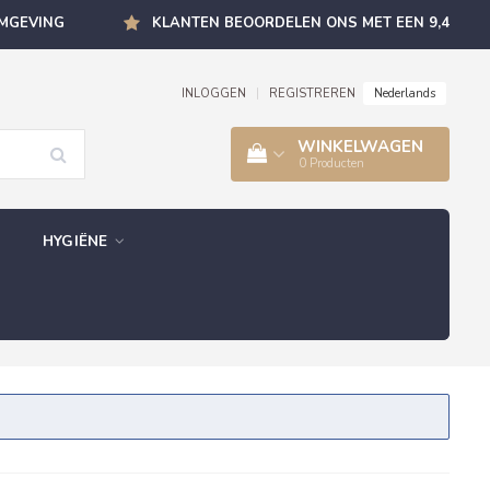
OMGEVING
KLANTEN BEOORDELEN ONS MET EEN 9,4
Nederlands
INLOGGEN
|
REGISTREREN
WINKELWAGEN
0
Producten
HYGIËNE