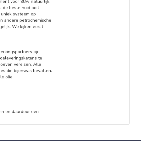
ment voor 98% natuurlijk.
u de beste huid ooit
 uniek systeem op
(en andere petrochemische
elijk. We kijken eerst
rkingspartners zijn
oeleveringsketens te
oeven vereisen. Alle
es die bijenwas bevatten.
le olie.
ken en daardoor een