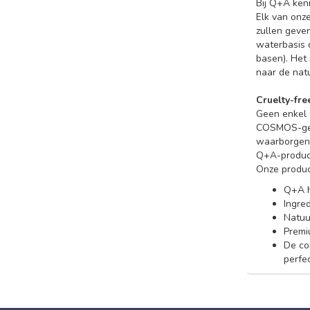
Bij Q+A ken
Elk van onze
zullen geve
waterbasis 
basen). Het 
naar de nat
Cruelty-fr
Geen enkel 
COSMOS-gece
waarborgen.
Q+A-product
Onze produc
Q+A h
Ingre
Natuur
Premi
De co
perfec