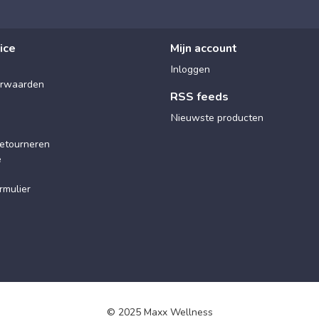
ice
Mijn account
Inloggen
rwaarden
RSS feeds
Nieuwste producten
etourneren
e
rmulier
© 2025 Maxx Wellness