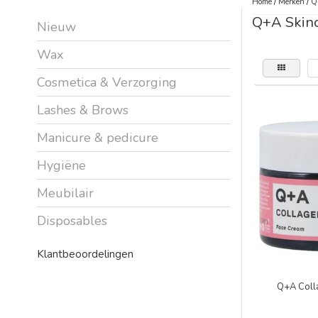
Home
/
Merken
/
Q
Q+A Skin
Nieuw
Wax
Cosmetica & Verzorging
Lashes & Brows
Manicure & pedicure
Hygiëne
Meubilair
Disposables
Klantbeoordelingen
Q+A Coll