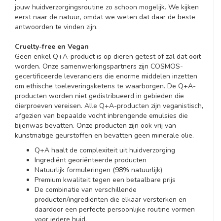
jouw huidverzorgingsroutine zo schoon mogelijk. We kijken
eerst naar de natuur, omdat we weten dat daar de beste
antwoorden te vinden zijn.
Cruelty-free en Vegan
Geen enkel Q+A-product is op dieren getest of zal dat ooit
worden. Onze samenwerkingspartners zijn COSMOS-
gecertificeerde leveranciers die enorme middelen inzetten
om ethische toeleveringsketens te waarborgen. De Q+A-
producten worden niet gedistribueerd in gebieden die
dierproeven vereisen. Alle Q+A-producten zijn veganistisch,
afgezien van bepaalde vocht inbrengende emulsies die
bijenwas bevatten. Onze producten zijn ook vrij van
kunstmatige geurstoffen en bevatten geen minerale olie.
Q+A haalt de complexiteit uit huidverzorging
Ingrediënt georiënteerde producten
Natuurlijk formuleringen (98% natuurlijk)
Premium kwaliteit tegen een betaalbare prijs
De combinatie van verschillende
producten/ingrediënten die elkaar versterken en
daardoor een perfecte persoonlijke routine vormen
voor iedere huid.