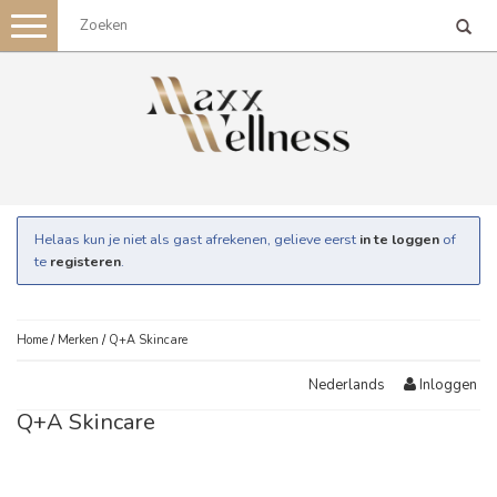
Toggle
navigation
Helaas kun je niet als gast afrekenen, gelieve eerst
in te loggen
of
te
registeren
.
Home
/
Merken
/
Q+A Skincare
Inloggen
Nederlands
Q+A Skincare