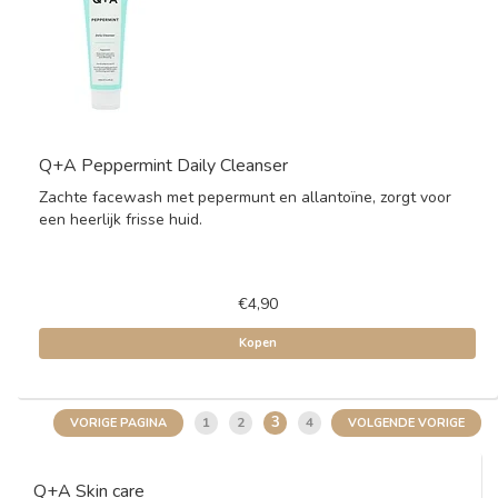
Q+A Peppermint Daily Cleanser
Zachte facewash met pepermunt en allantoïne, zorgt voor
een heerlijk frisse huid.
€4,90
Kopen
3
1
2
4
VORIGE PAGINA
VOLGENDE VORIGE
Q+A Skin care