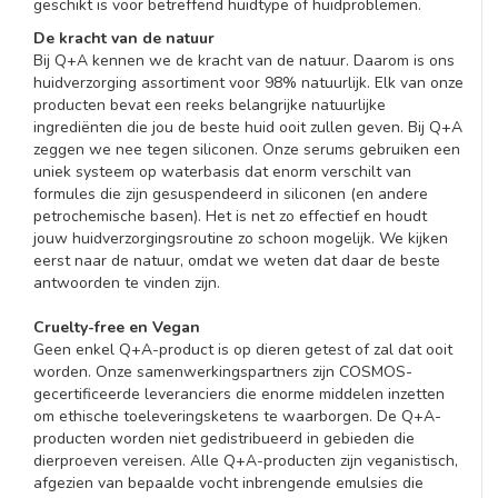
geschikt is voor betreffend huidtype of huidproblemen.
De kracht van de natuur
Bij Q+A kennen we de kracht van de natuur. Daarom is ons
huidverzorging assortiment voor 98% natuurlijk. Elk van onze
producten bevat een reeks belangrijke natuurlijke
ingrediënten die jou de beste huid ooit zullen geven. Bij Q+A
zeggen we nee tegen siliconen. Onze serums gebruiken een
uniek systeem op waterbasis dat enorm verschilt van
formules die zijn gesuspendeerd in siliconen (en andere
petrochemische basen). Het is net zo effectief en houdt
jouw huidverzorgingsroutine zo schoon mogelijk. We kijken
eerst naar de natuur, omdat we weten dat daar de beste
antwoorden te vinden zijn.
Cruelty-free en Vegan
Geen enkel Q+A-product is op dieren getest of zal dat ooit
worden. Onze samenwerkingspartners zijn COSMOS-
gecertificeerde leveranciers die enorme middelen inzetten
om ethische toeleveringsketens te waarborgen. De Q+A-
producten worden niet gedistribueerd in gebieden die
dierproeven vereisen. Alle Q+A-producten zijn veganistisch,
afgezien van bepaalde vocht inbrengende emulsies die