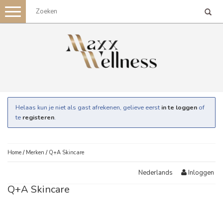
Toggle
navigation
Helaas kun je niet als gast afrekenen, gelieve eerst
in te loggen
of
te
registeren
.
Home
/
Merken
/
Q+A Skincare
Inloggen
Nederlands
Q+A Skincare