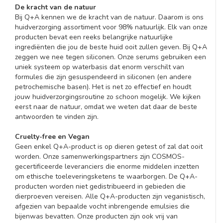
De kracht van de natuur
Bij Q+A kennen we de kracht van de natuur. Daarom is ons
huidverzorging assortiment voor 98% natuurlijk. Elk van onze
producten bevat een reeks belangrijke natuurlijke
ingrediënten die jou de beste huid ooit zullen geven. Bij Q+A
zeggen we nee tegen siliconen. Onze serums gebruiken een
uniek systeem op waterbasis dat enorm verschilt van
formules die zijn gesuspendeerd in siliconen (en andere
petrochemische basen). Het is net zo effectief en houdt
jouw huidverzorgingsroutine zo schoon mogelijk. We kijken
eerst naar de natuur, omdat we weten dat daar de beste
antwoorden te vinden zijn.
Cruelty-free en Vegan
Geen enkel Q+A-product is op dieren getest of zal dat ooit
worden. Onze samenwerkingspartners zijn COSMOS-
gecertificeerde leveranciers die enorme middelen inzetten
om ethische toeleveringsketens te waarborgen. De Q+A-
producten worden niet gedistribueerd in gebieden die
dierproeven vereisen. Alle Q+A-producten zijn veganistisch,
afgezien van bepaalde vocht inbrengende emulsies die
bijenwas bevatten. Onze producten zijn ook vrij van