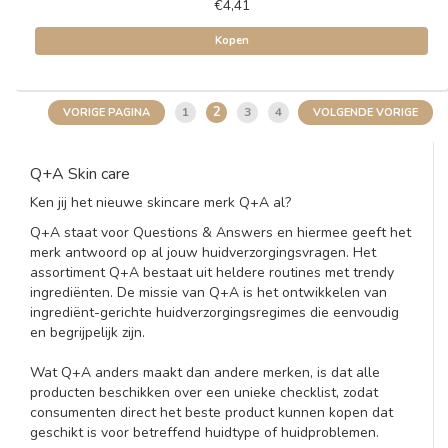
€4,41
Kopen
2
1
3
4
VORIGE PAGINA
VOLGENDE VORIGE
Q+A Skin care
Ken jij het nieuwe skincare merk Q+A al?
Q+A staat voor Questions & Answers en hiermee geeft het
merk antwoord op al jouw huidverzorgingsvragen. Het
assortiment Q+A bestaat uit heldere routines met trendy
ingrediënten. De missie van Q+A is het ontwikkelen van
ingrediënt-gerichte huidverzorgingsregimes die eenvoudig
en begrijpelijk zijn.
Wat Q+A anders maakt dan andere merken, is dat alle
producten beschikken over een unieke checklist, zodat
consumenten direct het beste product kunnen kopen dat
geschikt is voor betreffend huidtype of huidproblemen.