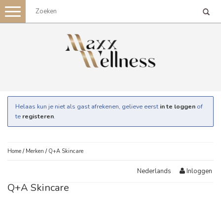
Toggle
navigation
Helaas kun je niet als gast afrekenen, gelieve eerst
in te loggen
of
te
registeren
.
Home
/
Merken
/
Q+A Skincare
Inloggen
Nederlands
Q+A Skincare