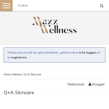
Toggle
navigation
Helaas kun je niet als gast afrekenen, gelieve eerst
in te loggen
of
te
registeren
.
Home
/
Merken
/
Q+A Skincare
Inloggen
Nederlands
Q+A Skincare