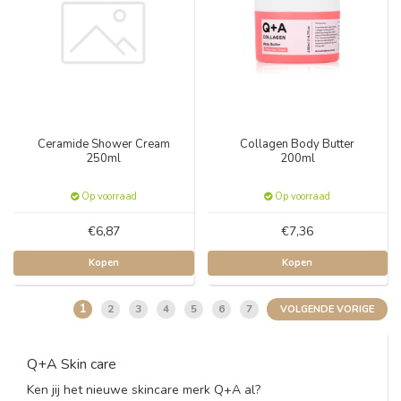
Ceramide Shower Cream
Collagen Body Butter
250ml
200ml
Op voorraad
Op voorraad
€6,87
€7,36
Kopen
Kopen
1
2
3
4
5
6
7
VOLGENDE VORIGE
Q+A Skin care
Ken jij het nieuwe skincare merk Q+A al?