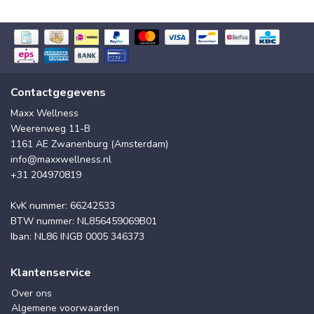
Contactgegevens
Maxx Wellness
Weerenweg 11-B
1161 AE Zwanenburg (Amsterdam)
info@maxxwellness.nl
+31 204970819
KvK nummer: 66242533
BTW nummer: NL856459069B01
Iban: NL86 INGB 0005 346373
Klantenservice
Over ons
Algemene voorwaarden