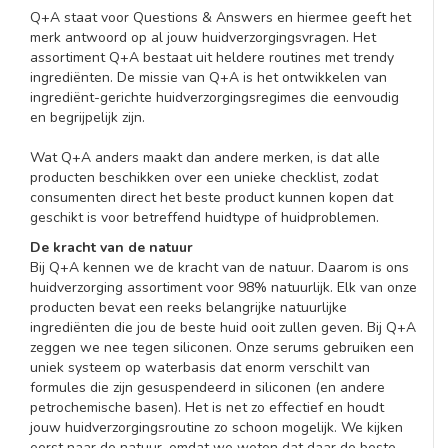
Q+A staat voor Questions & Answers en hiermee geeft het
merk antwoord op al jouw huidverzorgingsvragen. Het
assortiment Q+A bestaat uit heldere routines met trendy
ingrediënten. De missie van Q+A is het ontwikkelen van
ingrediënt-gerichte huidverzorgingsregimes die eenvoudig
en begrijpelijk zijn.
Wat Q+A anders maakt dan andere merken, is dat alle
producten beschikken over een unieke checklist, zodat
consumenten direct het beste product kunnen kopen dat
geschikt is voor betreffend huidtype of huidproblemen.
De kracht van de natuur
Bij Q+A kennen we de kracht van de natuur. Daarom is ons
huidverzorging assortiment voor 98% natuurlijk. Elk van onze
producten bevat een reeks belangrijke natuurlijke
ingrediënten die jou de beste huid ooit zullen geven. Bij Q+A
zeggen we nee tegen siliconen. Onze serums gebruiken een
uniek systeem op waterbasis dat enorm verschilt van
formules die zijn gesuspendeerd in siliconen (en andere
petrochemische basen). Het is net zo effectief en houdt
jouw huidverzorgingsroutine zo schoon mogelijk. We kijken
eerst naar de natuur, omdat we weten dat daar de beste