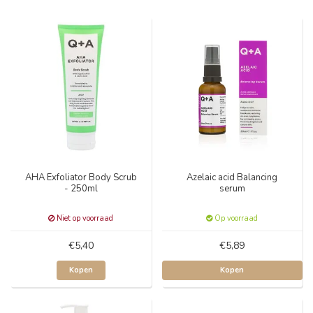
AHA Exfoliator Body Scrub
Azelaic acid Balancing
- 250ml
serum
Niet op voorraad
Op voorraad
€5,40
€5,89
Kopen
Kopen