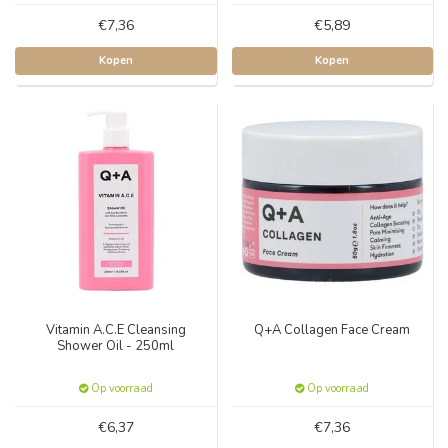
€7,36
€5,89
Kopen
Kopen
Vitamin A.C.E Cleansing
Q+A Collagen Face Cream
Shower Oil - 250ml
Op voorraad
Op voorraad
€6,37
€7,36