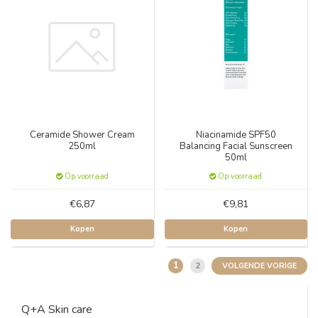
Ceramide Shower Cream
Niacinamide SPF50
250ml
Balancing Facial Sunscreen
50ml
Op voorraad
Op voorraad
€6,87
€9,81
Kopen
Kopen
1
2
VOLGENDE VORIGE
Q+A Skin care