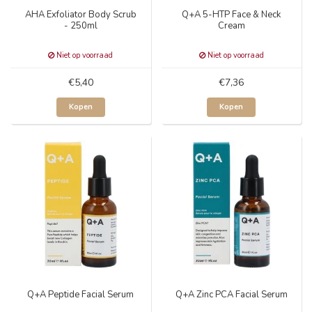
AHA Exfoliator Body Scrub
Q+A 5-HTP Face & Neck
- 250ml
Cream
Niet op voorraad
Niet op voorraad
€5,40
€7,36
Kopen
Kopen
Q+A Peptide Facial Serum
Q+A Zinc PCA Facial Serum