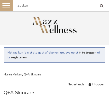
Toggle
navigation
Helaas kun je niet als gast afrekenen, gelieve eerst
in te loggen
of
te
registeren
.
Home
/
Merken
/
Q+A Skincare
Inloggen
Nederlands
Q+A Skincare