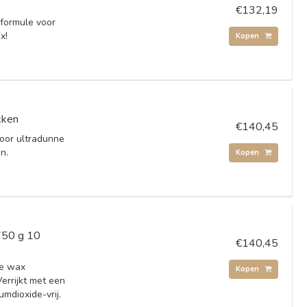
€132,19
 formule voor
x!
Kopen
kken
€140,45
door ultradunne
n.
Kopen
 750 g 10
€140,45
de wax
Kopen
Verrijkt met een
mdioxide-vrij.