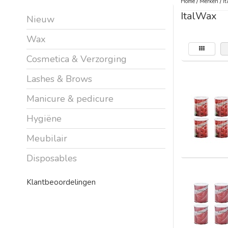
Home
/
Merken
/
I
ItalWax
Nieuw
Wax
Cosmetica & Verzorging
Lashes & Brows
Manicure & pedicure
Hygiëne
Meubilair
Disposables
Klantbeoordelingen