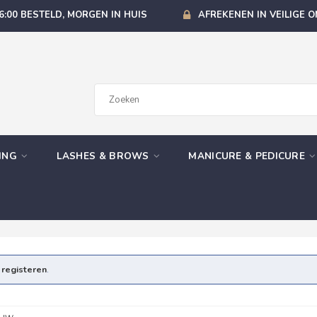
6:00 BESTELD, MORGEN IN HUIS
AFREKENEN IN VEILIGE 
GING
LASHES & BROWS
MANICURE & PEDICURE
e
registeren
.