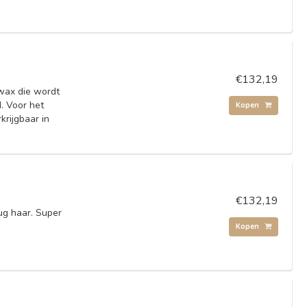
€132,19
 wax die wordt
d. Voor het
Kopen
krijgbaar in
€132,19
ug haar. Super
Kopen