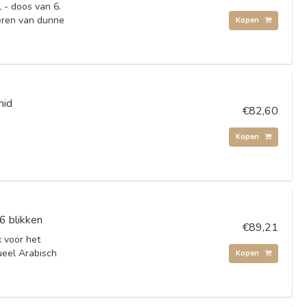
- doos van 6.
eren van dunne
Kopen
hid
€82,60
Kopen
6 blikken
€89,21
 voor het
ueel Arabisch
Kopen