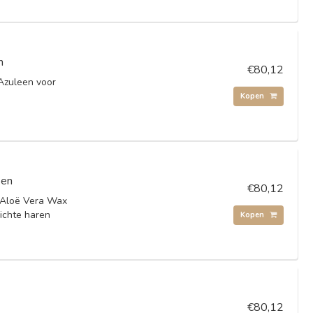
n
€80,12
Azuleen voor
Kopen
ken
€80,12
 Aloë Vera Wax
ichte haren
Kopen
€80,12