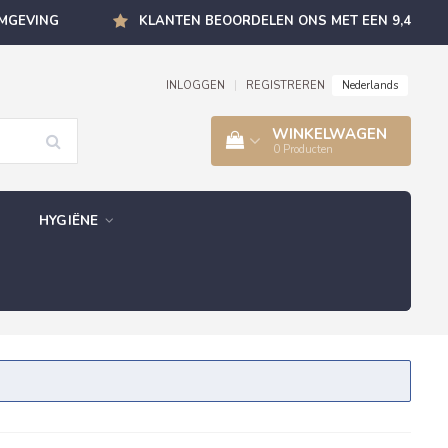
OMGEVING
KLANTEN BEOORDELEN ONS MET EEN 9,4
Nederlands
INLOGGEN
|
REGISTREREN
WINKELWAGEN
0
Producten
HYGIËNE