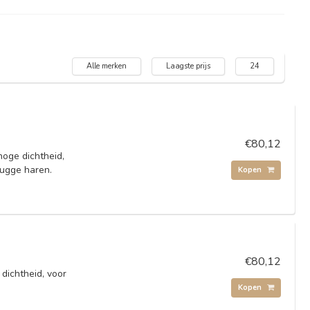
Alle merken
Laagste prijs
24
€80,12
oge dichtheid,
tugge haren.
Kopen
€80,12
ichtheid, voor
Kopen