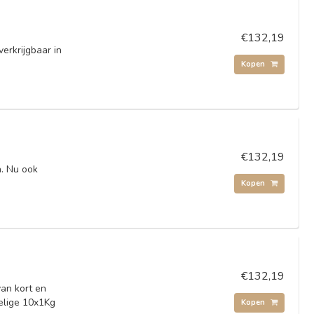
€132,19
erkrijgbaar in
Kopen
€132,19
n. Nu ook
Kopen
€132,19
van kort en
delige 10x1Kg
Kopen