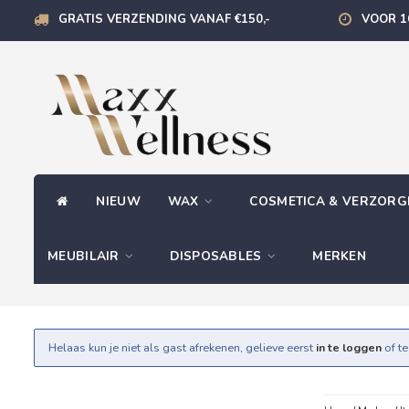
GRATIS VERZENDING VANAF €150,-
VOOR 1
NIEUW
WAX
COSMETICA & VERZOR
MEUBILAIR
DISPOSABLES
MERKEN
Helaas kun je niet als gast afrekenen, gelieve eerst
in te loggen
of t