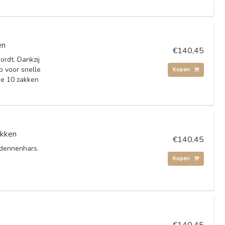
en
€140,45
ordt. Dankzij
lp voor snelle
Kopen
ge 10 zakken
akken
€140,45
 dennenhars.
Kopen
€140,45