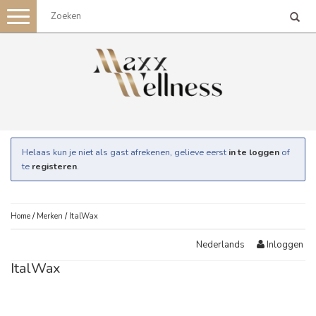
Toggle
navigation
Helaas kun je niet als gast afrekenen, gelieve eerst
in te loggen
of
te
registeren
.
Home
/
Merken
/
ItalWax
Inloggen
Nederlands
ItalWax