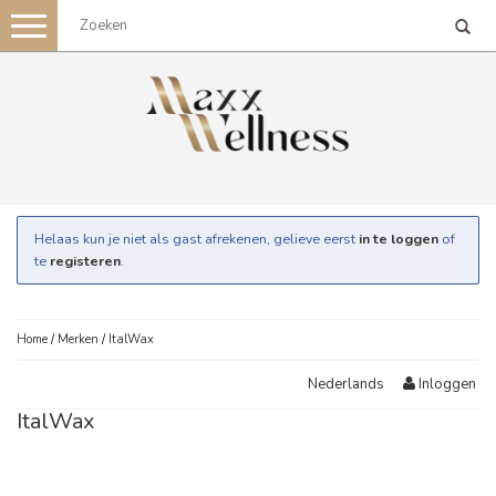
Toggle
navigation
Helaas kun je niet als gast afrekenen, gelieve eerst
in te loggen
of
te
registeren
.
Home
/
Merken
/
ItalWax
Inloggen
Nederlands
ItalWax