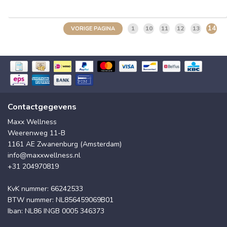
14
1
10
11
12
13
VORIGE PAGINA
Contactgegevens
Maxx Wellness
Weerenweg 11-B
1161 AE Zwanenburg (Amsterdam)
info@maxxwellness.nl
+31 204970819
KvK nummer: 66242533
BTW nummer: NL856459069B01
Iban: NL86 INGB 0005 346373