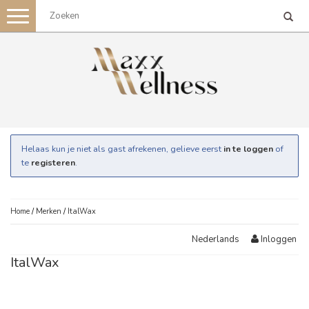
Toggle
navigation
Helaas kun je niet als gast afrekenen, gelieve eerst
in te loggen
of
te
registeren
.
Home
/
Merken
/
ItalWax
Inloggen
Nederlands
ItalWax