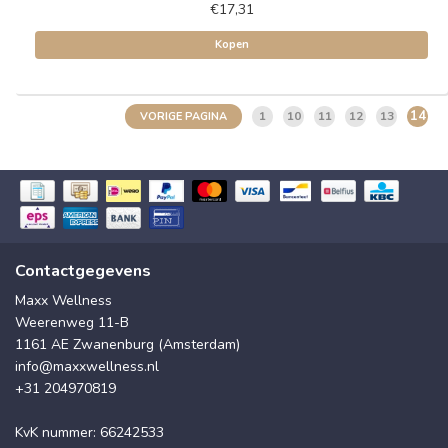
€17,31
Kopen
14
1
10
11
12
13
VORIGE PAGINA
Contactgegevens
Maxx Wellness
Weerenweg 11-B
1161 AE Zwanenburg (Amsterdam)
info@maxxwellness.nl
+31 204970819
KvK nummer: 66242533