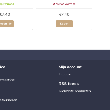
p voorraad
Niet op voorraad
€7,40
€7,40
Kopen
Kopen
ice
Mijn account
Inloggen
rwaarden
RSS feeds
Nieuwste producten
etourneren
e