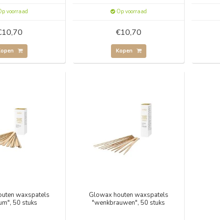
p voorraad
Op voorraad
€10,70
€10,70
Kopen
Kopen
uten waxspatels
Glowax houten waxspatels
um", 50 stuks
"wenkbrauwen", 50 stuks