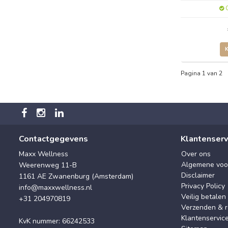
O
Pagina 1 van 2
Contactgegevens
Klantenserv
Maxx Wellness
Over ons
Algemene voo
Weerenweg 11-B
Disclaimer
1161 AE Zwanenburg (Amsterdam)
Privacy Policy
info@maxxwellness.nl
Veilig betalen
+31 204970819
Verzenden & r
Klantenservic
KvK nummer: 66242533