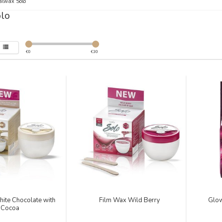
alwax Solo
olo
€
0
€
30
ite Chocolate with
Film Wax Wild Berry
Glow
Cocoa