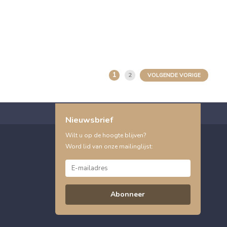
1
2
VOLGENDE VORIGE
Nieuwsbrief
Wilt u op de hoogte blijven?
Word lid van onze mailinglijst:
Abonneer