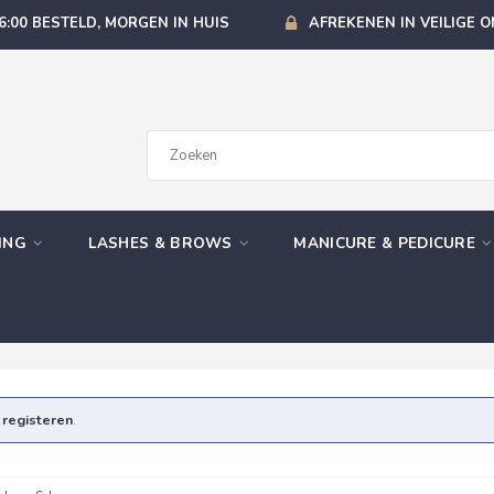
6:00 BESTELD, MORGEN IN HUIS
AFREKENEN IN VEILIGE 
GING
LASHES & BROWS
MANICURE & PEDICURE
e
registeren
.