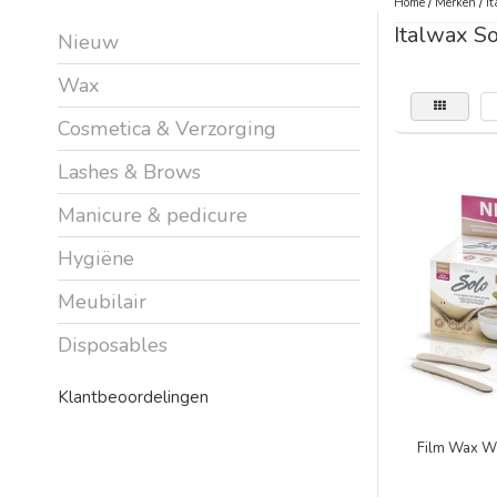
Home
/
Merken
/
It
Italwax S
Nieuw
Wax
Cosmetica & Verzorging
Lashes & Brows
Manicure & pedicure
Hygiëne
Meubilair
Disposables
Klantbeoordelingen
Film Wax Wh