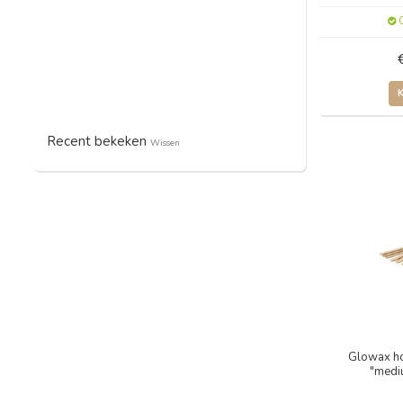
O
Recent bekeken
Wissen
Glowax ho
"medi