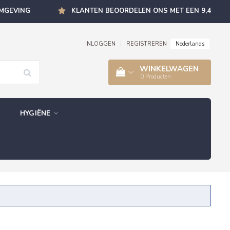
OMGEVING
KLANTEN BEOORDELEN ONS MET EEN 9,4
Nederlands
INLOGGEN
|
REGISTREREN
WINKELWAGEN
0
Producten
HYGIËNE