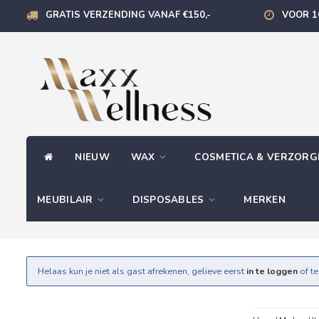
GRATIS VERZENDING VANAF €150,-
VOOR 1
NIEUW
WAX
COSMETICA & VERZOR
MEUBILAIR
DISPOSABLES
MERKEN
Helaas kun je niet als gast afrekenen, gelieve eerst
in te loggen
of t