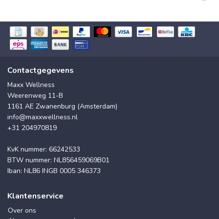
Contactgegevens
Maxx Wellness
Weerenweg 11-B
1161 AE Zwanenburg (Amsterdam)
info@maxxwellness.nl
+31 204970819
KvK nummer: 66242533
BTW nummer: NL856459069B01
Iban: NL86 INGB 0005 346373
Klantenservice
Over ons