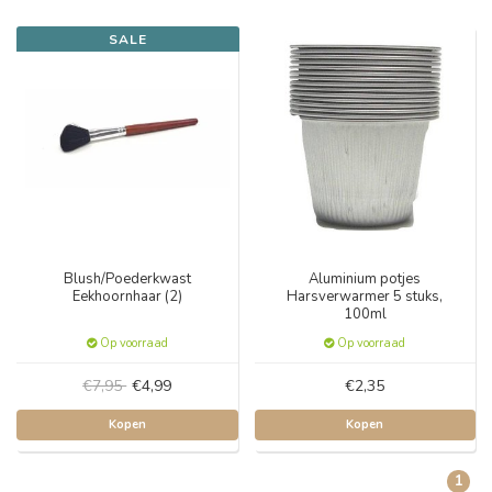
SALE
Blush/Poederkwast
Aluminium potjes
Eekhoornhaar (2)
Harsverwarmer 5 stuks,
100ml
Op voorraad
Op voorraad
€7,95
€4,99
€2,35
Kopen
Kopen
1