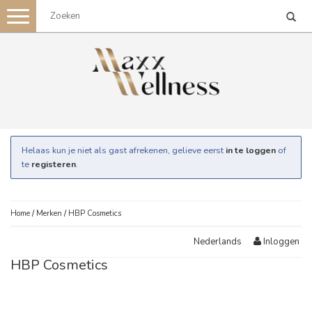
Toggle
navigation
Helaas kun je niet als gast afrekenen, gelieve eerst
in te loggen
of
te
registeren
.
Home
/
Merken
/
HBP Cosmetics
Inloggen
Nederlands
HBP Cosmetics