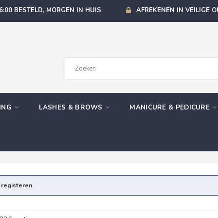
6:00 BESTELD, MORGEN IN HUIS
AFREKENEN IN VEILIGE 
GING
LASHES & BROWS
MANICURE & PEDICURE
e
registeren
.