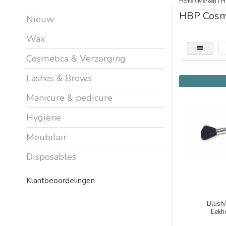
Home
/
Merken
/
H
HBP Cosm
Nieuw
Wax
Cosmetica & Verzorging
Lashes & Brows
Manicure & pedicure
Hygiëne
Meubilair
Disposables
Klantbeoordelingen
Blush
Eekh