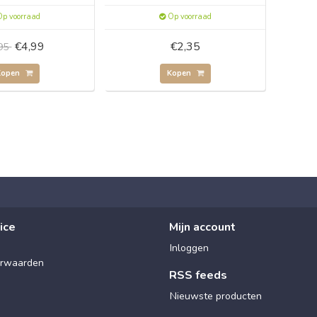
p voorraad
Op voorraad
€4,99
€2,35
,95
Kopen
Kopen
ice
Mijn account
Inloggen
rwaarden
RSS feeds
Nieuwste producten