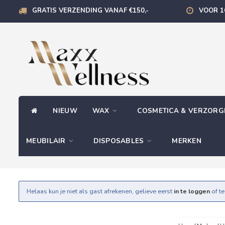
GRATIS VERZENDING VANAF €150,-
VOOR 1
NIEUW
WAX
COSMETICA & VERZOR
MEUBILAIR
DISPOSABLES
MERKEN
Helaas kun je niet als gast afrekenen, gelieve eerst
in te loggen
of t