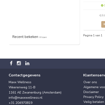
O
€7
Pagina 1 van 1
Recent bekeken
Wissen
Contactgegevens
Klantenserv
Maxx Wellness
Over ons
Algemene voo
Weerenweg 11-B
Disclaimer
1161 AE Zwanenburg (Amsterdam)
Privacy Policy
info@maxxwellness.nl
Veilig betalen
+31 204970819