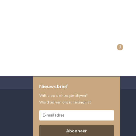
1
Nieuwsbrief
Wilt u op de hoogte blijven?
Word lid van onze mailinglijst:
Abonneer