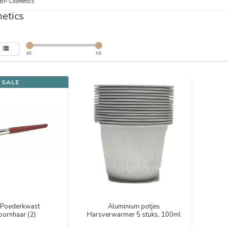
BP Cosmetics
etics
€
0
€
5
SALE
/Poederkwast
Aluminium potjes
oornhaar (2)
Harsverwarmer 5 stuks, 100ml