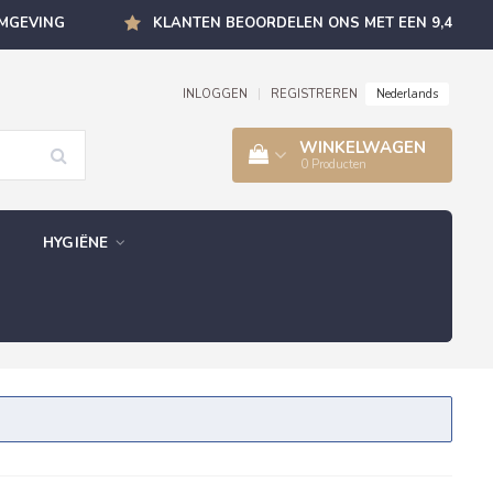
OMGEVING
KLANTEN BEOORDELEN ONS MET EEN 9,4
Nederlands
INLOGGEN
|
REGISTREREN
WINKELWAGEN
0
Producten
HYGIËNE