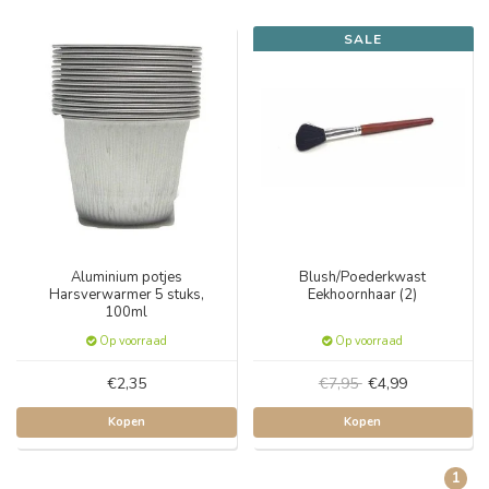
SALE
Aluminium potjes
Blush/Poederkwast
Harsverwarmer 5 stuks,
Eekhoornhaar (2)
100ml
Op voorraad
Op voorraad
€2,35
€7,95
€4,99
Kopen
Kopen
1