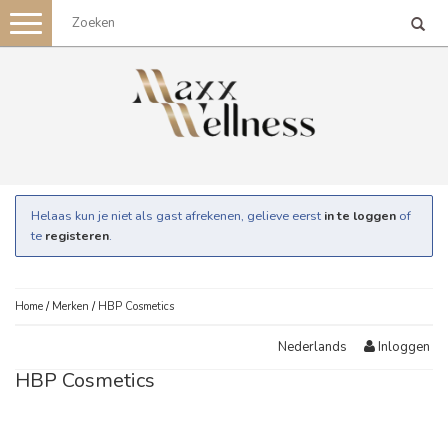
Toggle
navigation
Helaas kun je niet als gast afrekenen, gelieve eerst
in te loggen
of
te
registeren
.
Home
/
Merken
/
HBP Cosmetics
Inloggen
Nederlands
HBP Cosmetics