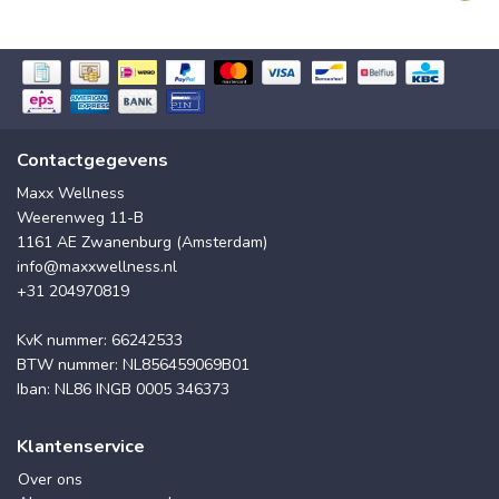
Contactgegevens
Maxx Wellness
Weerenweg 11-B
1161 AE Zwanenburg (Amsterdam)
info@maxxwellness.nl
+31 204970819
KvK nummer: 66242533
BTW nummer: NL856459069B01
Iban: NL86 INGB 0005 346373
Klantenservice
Over ons