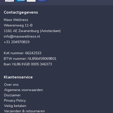
Contactgegevens
Maxx Wellness
Weerenweg 11-B
1161 AE Zwanenburg (Amsterdam)
info@maxxwellness.nl
+31 204970819
KvK nummer: 66242533
BTW nummer: NL856459069B01
Iban: NL86 INGB 0005 346373
Klantenservice
Over ons
Algemene voorwaarden
Disclaimer
Privacy Policy
Veilig betalen
Verzenden & retourneren