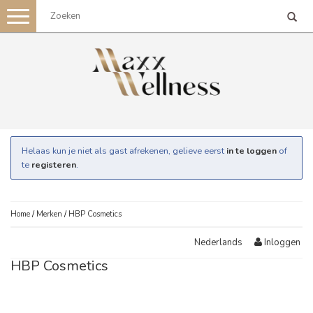
Toggle
navigation
Helaas kun je niet als gast afrekenen, gelieve eerst
in te loggen
of
te
registeren
.
Home
/
Merken
/
HBP Cosmetics
Inloggen
Nederlands
HBP Cosmetics