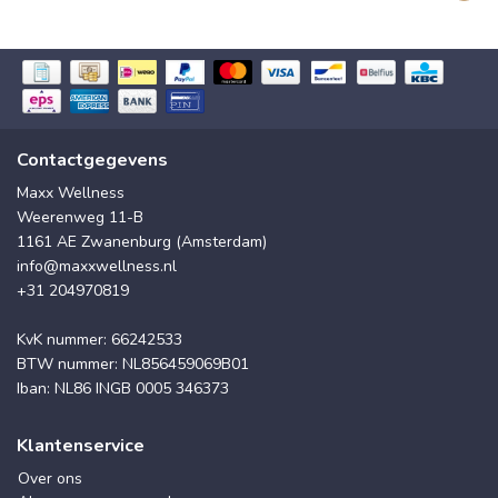
Contactgegevens
Maxx Wellness
Weerenweg 11-B
1161 AE Zwanenburg (Amsterdam)
info@maxxwellness.nl
+31 204970819
KvK nummer: 66242533
BTW nummer: NL856459069B01
Iban: NL86 INGB 0005 346373
Klantenservice
Over ons