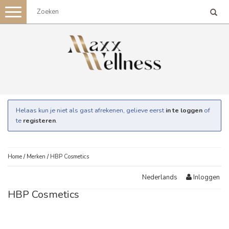
Toggle
navigation
Helaas kun je niet als gast afrekenen, gelieve eerst
in te loggen
of
te
registeren
.
Home
/
Merken
/
HBP Cosmetics
Inloggen
Nederlands
HBP Cosmetics