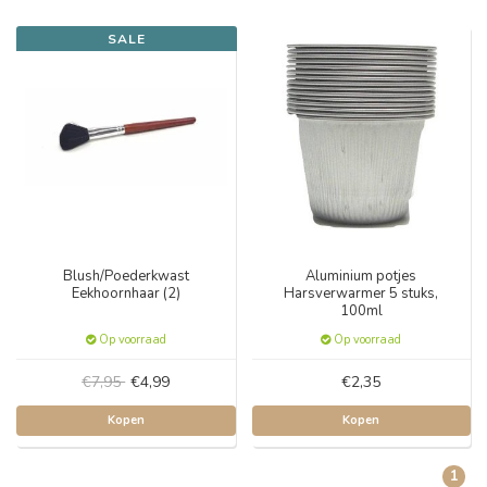
SALE
Blush/Poederkwast
Aluminium potjes
Eekhoornhaar (2)
Harsverwarmer 5 stuks,
100ml
Op voorraad
Op voorraad
€7,95
€4,99
€2,35
Kopen
Kopen
1