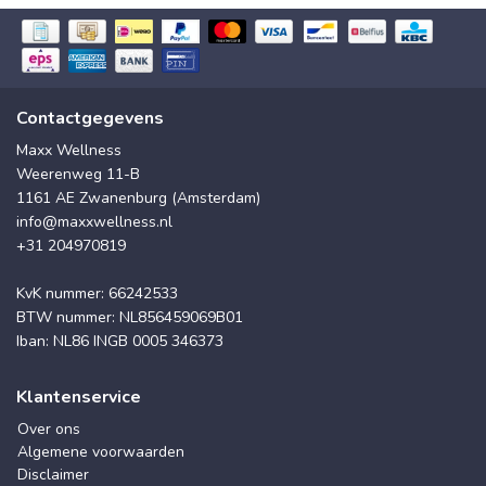
Contactgegevens
Maxx Wellness
Weerenweg 11-B
1161 AE Zwanenburg (Amsterdam)
info@maxxwellness.nl
+31 204970819
KvK nummer: 66242533
BTW nummer: NL856459069B01
Iban: NL86 INGB 0005 346373
Klantenservice
Over ons
Algemene voorwaarden
Disclaimer