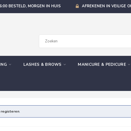
6:00 BESTELD, MORGEN IN HUIS
AFREKENEN IN VEILIGE 
GING
LASHES & BROWS
MANICURE & PEDICURE
e
registeren
.