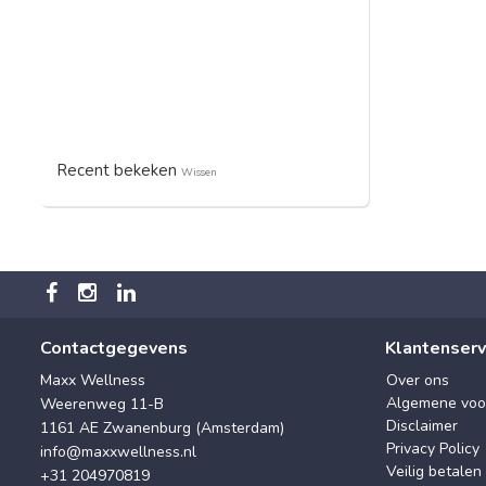
Recent bekeken
Wissen
Contactgegevens
Klantenserv
Maxx Wellness
Over ons
Algemene voo
Weerenweg 11-B
Disclaimer
1161 AE Zwanenburg (Amsterdam)
Privacy Policy
info@maxxwellness.nl
Veilig betalen
+31 204970819