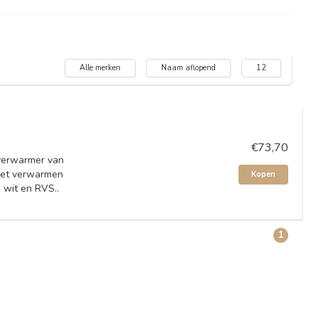
Alle merken
Naam aflopend
12
€73,70
xverwarmer van
 het verwarmen
Kopen
 wit en RVS..
1