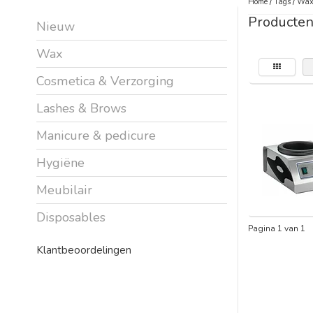
Home
/
Tags
/
Wax
Producte
Nieuw
Wax
Cosmetica & Verzorging
Lashes & Brows
Manicure & pedicure
Hygiëne
Meubilair
Disposables
Pagina 1 van 1
Klantbeoordelingen