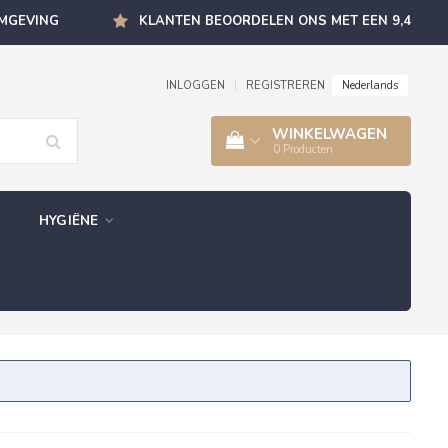
OMGEVING
KLANTEN BEOORDELEN ONS MET EEN 9,4
Nederlands
INLOGGEN
|
REGISTREREN
WINKELWAGEN
0
Producten
HYGIËNE