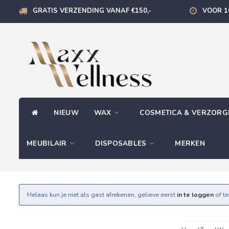
GRATIS VERZENDING VANAF €150,-
VOOR 1
NIEUW
WAX
COSMETICA & VERZOR
MEUBILAIR
DISPOSABLES
MERKEN
Helaas kun je niet als gast afrekenen, gelieve eerst
in te loggen
of t