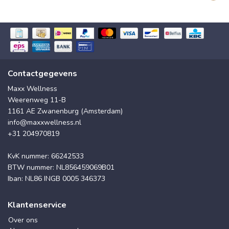
Contactgegevens
Maxx Wellness
Weerenweg 11-B
1161 AE Zwanenburg (Amsterdam)
info@maxxwellness.nl
+31 204970819
KvK nummer: 66242533
BTW nummer: NL856459069B01
Iban: NL86 INGB 0005 346373
Klantenservice
Over ons