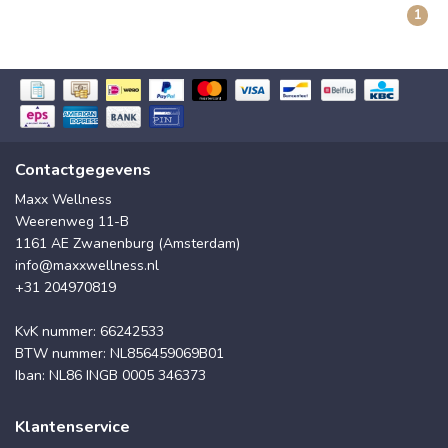
1
Contactgegevens
Maxx Wellness
Weerenweg 11-B
1161 AE Zwanenburg (Amsterdam)
info@maxxwellness.nl
+31 204970819
KvK nummer: 66242533
BTW nummer: NL856459069B01
Iban: NL86 INGB 0005 346373
Klantenservice