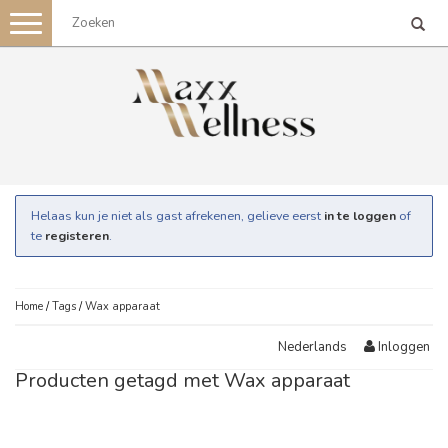
Toggle
navigation
Helaas kun je niet als gast afrekenen, gelieve eerst
in te loggen
of
te
registeren
.
Home
/
Tags
/
Wax apparaat
Inloggen
Nederlands
Producten getagd met Wax apparaat