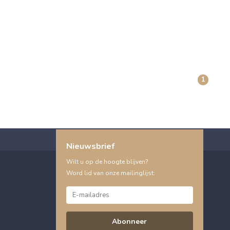
1
Nieuwsbrief
Wilt u op de hoogte blijven?
Word lid van onze mailinglijst:
Abonneer