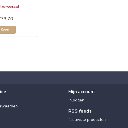
t op voorraad
€73,70
Kopen
ice
Mijn account
Inloggen
rwaarden
RSS feeds
Nieuwste producten