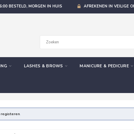
6:00 BESTELD, MORGEN IN HUIS
AFREKENEN IN VEILIGE 
GING
LASHES & BROWS
MANICURE & PEDICURE
e
registeren
.