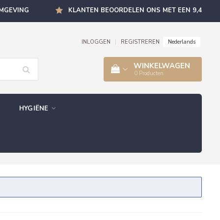
OMGEVING
KLANTEN BEOORDELEN ONS MET EEN 9,4
Nederlands
INLOGGEN
|
REGISTREREN
WINKELWAGEN
0
Producten
HYGIËNE