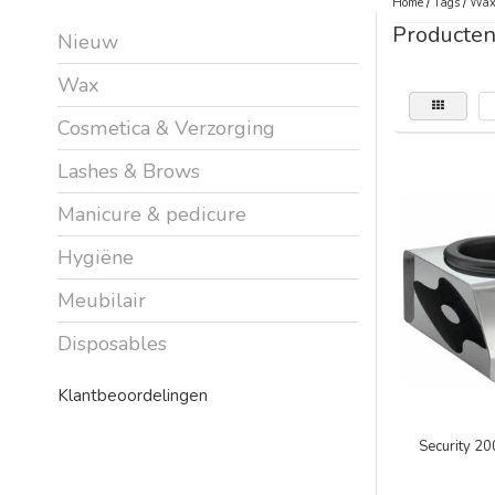
Home
/
Tags
/
Wax
Producten
Nieuw
Wax
Cosmetica & Verzorging
Lashes & Brows
Manicure & pedicure
Hygiëne
Meubilair
Disposables
Klantbeoordelingen
Security 2