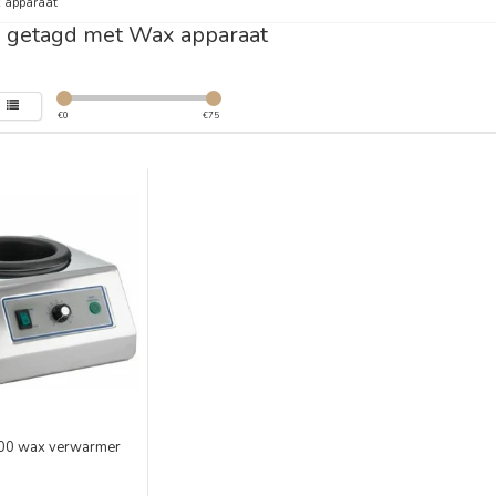
 apparaat
 getagd met Wax apparaat
€
0
€
75
000 wax verwarmer