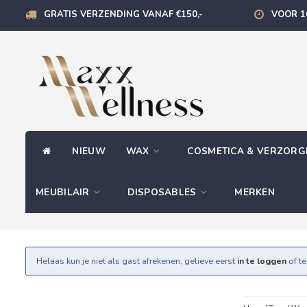
GRATIS VERZENDING VANAF €150,-
VOOR 1
NIEUW
WAX
COSMETICA & VERZOR
MEUBILAIR
DISPOSABLES
MERKEN
Helaas kun je niet als gast afrekenen, gelieve eerst
in te loggen
of t