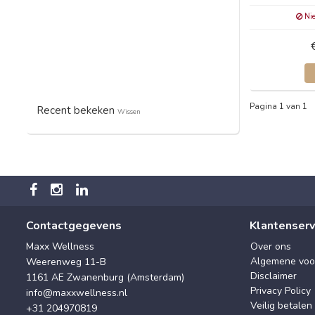
Nie
Pagina 1 van 1
Recent bekeken
Wissen
Contactgegevens
Klantenserv
Maxx Wellness
Over ons
Algemene voo
Weerenweg 11-B
Disclaimer
1161 AE Zwanenburg (Amsterdam)
Privacy Policy
info@maxxwellness.nl
Veilig betalen
+31 204970819