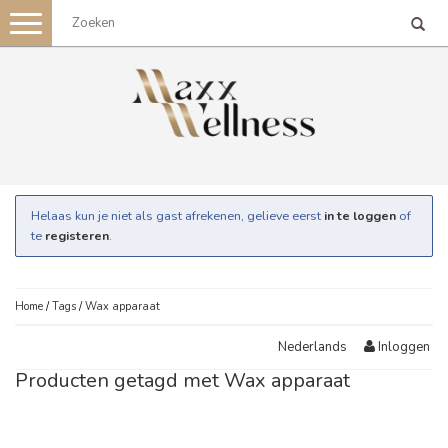
Toggle
navigation
Helaas kun je niet als gast afrekenen, gelieve eerst
in te loggen
of
te
registeren
.
Home
/
Tags
/
Wax apparaat
Inloggen
Nederlands
Producten getagd met Wax apparaat