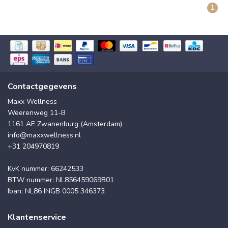
1
Contactgegevens
Maxx Wellness
Weerenweg 11-B
1161 AE Zwanenburg (Amsterdam)
info@maxxwellness.nl
+31 204970819
KvK nummer: 66242533
BTW nummer: NL856459069B01
Iban: NL86 INGB 0005 346373
Klantenservice