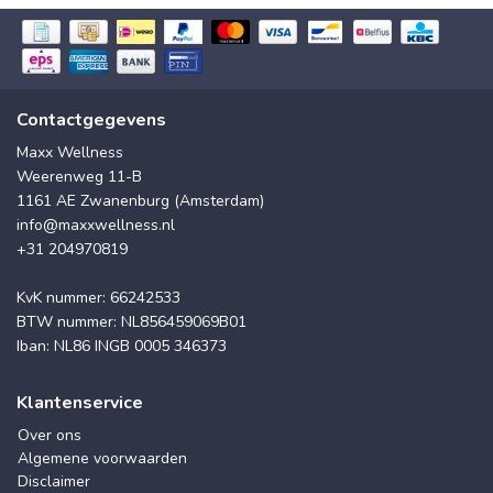
Contactgegevens
Maxx Wellness
Weerenweg 11-B
1161 AE Zwanenburg (Amsterdam)
info@maxxwellness.nl
+31 204970819
KvK nummer: 66242533
BTW nummer: NL856459069B01
Iban: NL86 INGB 0005 346373
Klantenservice
Over ons
Algemene voorwaarden
Disclaimer