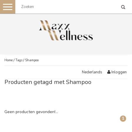
Toggle
navigation
Home
/
Tags
/
Shampoo
Inloggen
Nederlands
Producten getagd met Shampoo
Geen producten gevonden!...
1