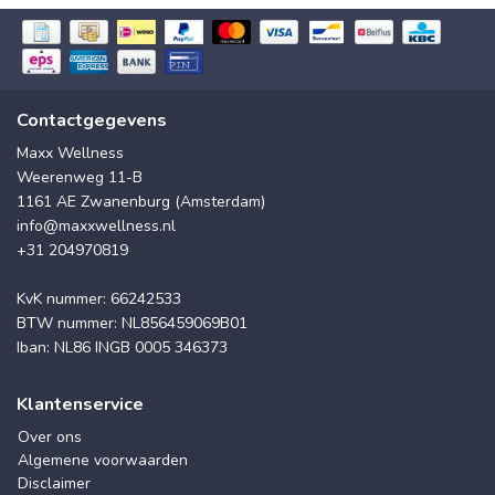
Contactgegevens
Maxx Wellness
Weerenweg 11-B
1161 AE Zwanenburg (Amsterdam)
info@maxxwellness.nl
+31 204970819
KvK nummer: 66242533
BTW nummer: NL856459069B01
Iban: NL86 INGB 0005 346373
Klantenservice
Over ons
Algemene voorwaarden
Disclaimer