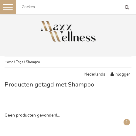
Toggle
navigation
Home
/
Tags
/
Shampoo
Inloggen
Nederlands
Producten getagd met Shampoo
Geen producten gevonden!...
1