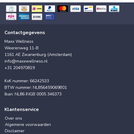
Contactgegevens
Maxx Wellness
Weerenweg 11-B
1161 AE Zwanenburg (Amsterdam)
info@maxxwellness.nl
+31 204970819
KvK nummer: 66242533
BTW nummer: NL856459069B01
Iban: NL86 INGB 0005 346373
Klantenservice
Over ons
Algemene voorwaarden
Disclaimer