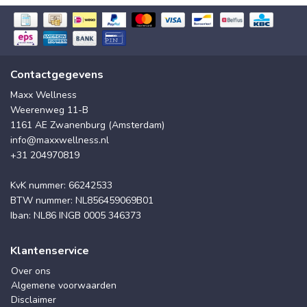
Contactgegevens
Maxx Wellness
Weerenweg 11-B
1161 AE Zwanenburg (Amsterdam)
info@maxxwellness.nl
+31 204970819
KvK nummer: 66242533
BTW nummer: NL856459069B01
Iban: NL86 INGB 0005 346373
Klantenservice
Over ons
Algemene voorwaarden
Disclaimer