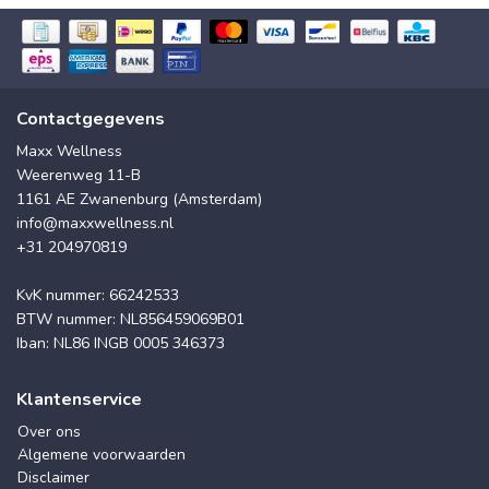
Contactgegevens
Maxx Wellness
Weerenweg 11-B
1161 AE Zwanenburg (Amsterdam)
info@maxxwellness.nl
+31 204970819
KvK nummer: 66242533
BTW nummer: NL856459069B01
Iban: NL86 INGB 0005 346373
Klantenservice
Over ons
Algemene voorwaarden
Disclaimer