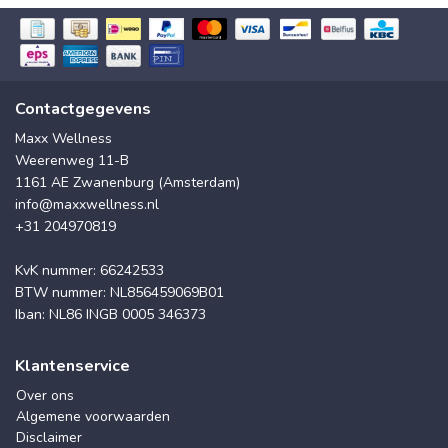
Contactgegevens
Maxx Wellness
Weerenweg 11-B
1161 AE Zwanenburg (Amsterdam)
info@maxxwellness.nl
+31 204970819
KvK nummer: 66242533
BTW nummer: NL856459069B01
Iban: NL86 INGB 0005 346373
Klantenservice
Over ons
Algemene voorwaarden
Disclaimer