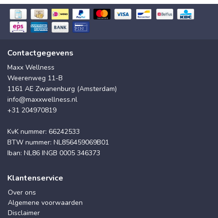
Contactgegevens
Maxx Wellness
Weerenweg 11-B
1161 AE Zwanenburg (Amsterdam)
info@maxxwellness.nl
+31 204970819
KvK nummer: 66242533
BTW nummer: NL856459069B01
Iban: NL86 INGB 0005 346373
Klantenservice
Over ons
Algemene voorwaarden
Disclaimer