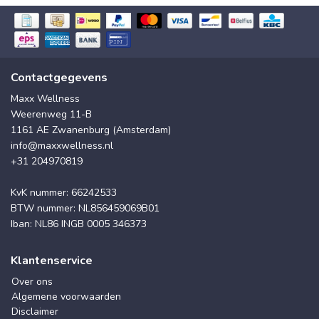
Contactgegevens
Maxx Wellness
Weerenweg 11-B
1161 AE Zwanenburg (Amsterdam)
info@maxxwellness.nl
+31 204970819
KvK nummer: 66242533
BTW nummer: NL856459069B01
Iban: NL86 INGB 0005 346373
Klantenservice
Over ons
Algemene voorwaarden
Disclaimer